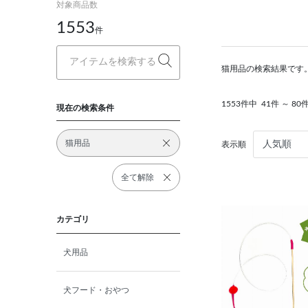
対象商品数
1553
件
猫用品の検索結果です。
1553件中
41件 ～ 8
現在の検索条件
猫用品
表示順
全て解除
カテゴリ
犬用品
犬フード・おやつ