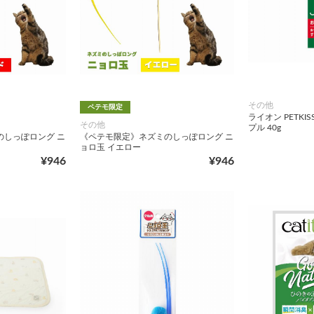
その他
ペテモ限定
ライオン PETKI
その他
プル 40g
のしっぽロング ニ
《ペテモ限定》ネズミのしっぽロング ニ
ョロ玉 イエロー
¥946
¥946