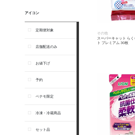
ウェルネス
アイコン
アーテミス
定期便対象
その他
スーパーキャット ら
ト プレミアム 30枚
セレクトバランス
店舗配送のみ
リガロ
お値下げ
ソルビダ
予約
フィジカライフ
ペテモ限定
冷凍・冷蔵商品
セット品