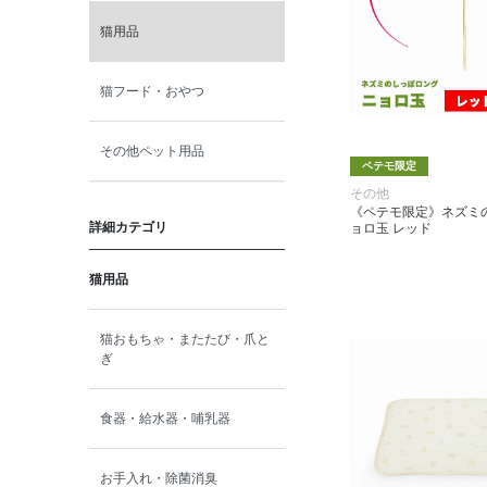
猫用品
猫フード・おやつ
その他ペット用品
ペテモ限定
その他
《ペテモ限定》ネズミ
詳細カテゴリ
ョロ玉 レッド
猫用品
猫おもちゃ・またたび・爪と
ぎ
食器・給水器・哺乳器
お手入れ・除菌消臭