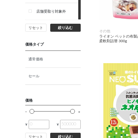
店舗受取り対象外
リセット
絞り込む
その他
ライオン ペットの布
柔軟剤詰替 300g
価格タイプ
通常価格
セール
価格
¥
¥
リセット
絞り込む