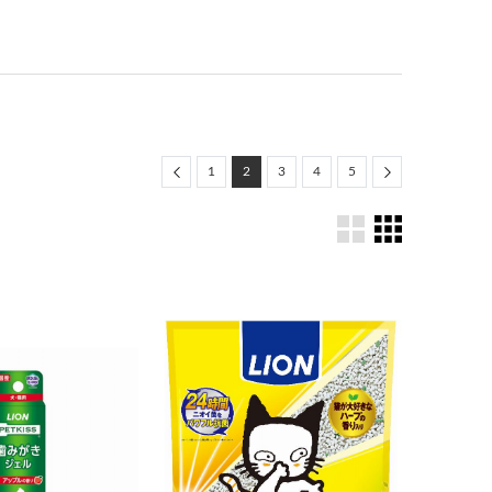
Previous
Next
1
2
3
4
5