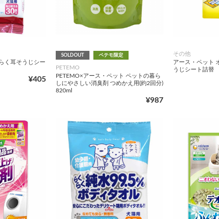
その他
SOLDOUT
ペテモ限定
くらく耳そうじシー
アース・ペット 
PETEMO
うじシート詰替
PETEMO×アース・ペット ペットの暮ら
¥405
しにやさしい消臭剤 つめかえ用(約2回分)
820ml
¥987