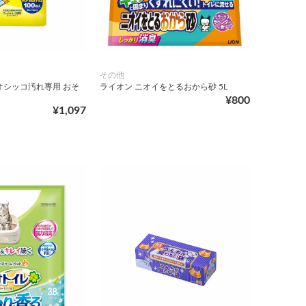
その他
オシッコ汚れ専用 おそ
ライオン ニオイをとるおから砂 5L
¥800
¥1,097