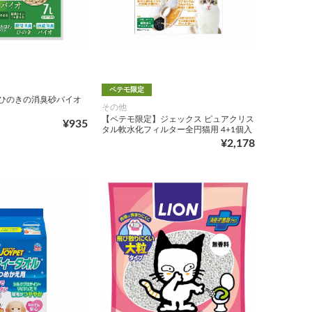
ペテモ限定
it ひのきの消臭砂バイオ
その他
【ペテモ限定】ジェックス ピュアクリス
¥935
タル軟水化フィルター全円猫用 4+1個入
¥2,178