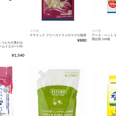
その他
その他
ママクック フリーズドライのマグロ猫用
アース・ペット 
用詰替 100枚
¥880
成 うんちが臭わな
ームイエロー) 90
¥1,540