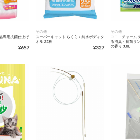
その他
その他
製品専用抗菌仕上げ
スーパーキャット らくらく純水ボディタ
ユニ・チャーム 
オル 25枚
る消臭・抗菌サ
の香り 3.8L
¥657
¥327