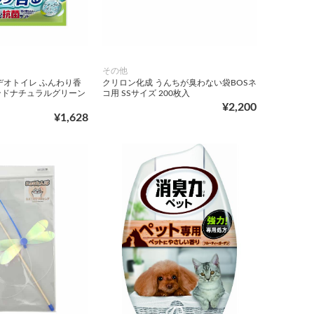
その他
デオトイレ ふんわり香
クリロン化成 うんちが臭わない袋BOSネ
ンドナチュラルグリーン
コ用 SSサイズ 200枚入
¥2,200
¥1,628