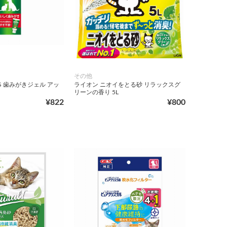
その他
SS 歯みがきジェル アッ
ライオン ニオイをとる砂 リラックスグ
リーンの香り 5L
¥822
¥800