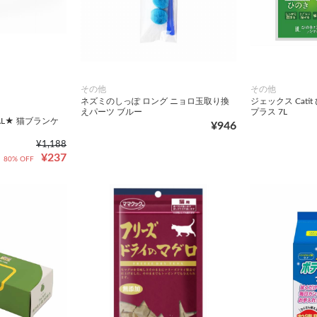
その他
その他
ネズミのしっぽ ロング ニョロ玉取り換
ジェックス Cat
えパーツ ブルー
プラス 7L
NAL★ 猫ブランケ
¥946
¥1,188
¥237
80% OFF