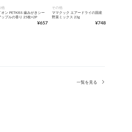
の他
その他
オン PETKISS 歯みがきシー
ママクック エアードライの国産
ップルの香り 25枚×2P
野菜ミックス 23g
¥657
¥748
一覧を見る