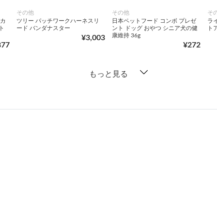
その他
その他
そ
 カ
ツリー パッチワークハーネスリ
日本ペットフード コンボ プレゼ
ライ
ト
ード バンダナスター
ント ドッグ おやつ シニア犬の健
トア
康維持 36g
¥3,003
877
¥272
もっと見る