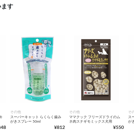
います
その他
その他
そ
キ
スーパーキャット らくらく歯み
ママクック フリーズドライのム
ス
がきスプレー 50ml
ネ肉スナギモミックス犬用
がき
848
¥812
¥550