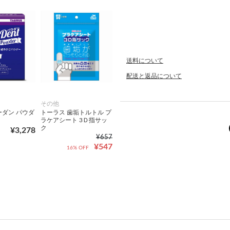
送料について
配送と返品について
その他
ーダン パウダ
トーラス 歯垢トルトル プ
ラケアシート 3Ｄ指サッ
ク
¥3,278
¥657
¥547
16% OFF