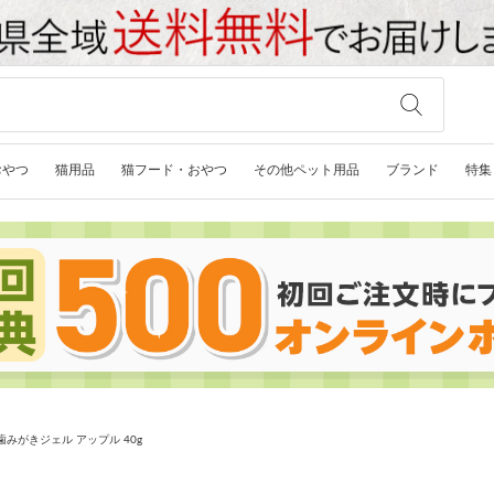
おやつ
猫用品
猫フード・おやつ
その他ペット用品
ブランド
特集
S 歯みがきジェル アップル 40g