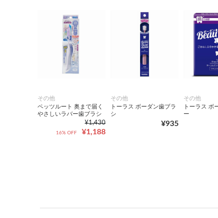
その他
その他
その他
ペッツルート 奥まで届く
トーラス ボーダン歯ブラ
トーラス ボ
やさしいラバー歯ブラシ
シ
ー
¥1,430
¥935
¥1,188
16% OFF