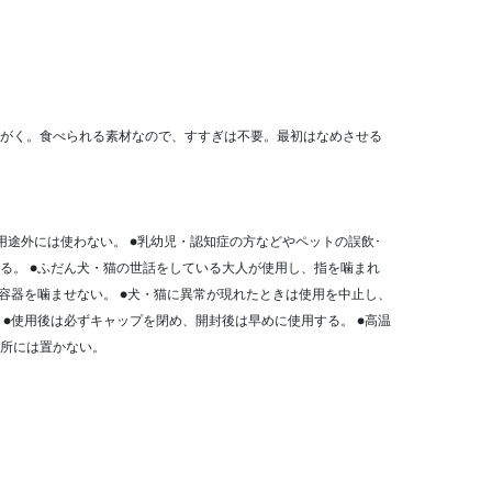
がく。食べられる素材なので、すすぎは不要。最初はなめさせる
用途外には使わない。 ●乳幼児・認知症の方などやペットの誤飲･
る。 ●ふだん犬・猫の世話をしている大人が使用し、指を噛まれ
に容器を噛ませない。 ●犬・猫に異常が現れたときは使用を中止し、
 ●使用後は必ずキャップを閉め、開封後は早めに使用する。 ●高温
所には置かない。