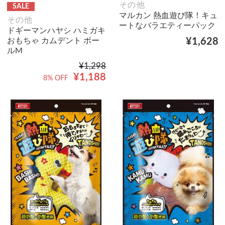
その他
SALE
マルカン 熱血遊び隊！キュ
その他
ートなバラエティーパック
ドギーマンハヤシ ハミガキ
おもちゃ カムデント ボー
¥1,628
ルМ
¥1,298
¥1,188
8% OFF