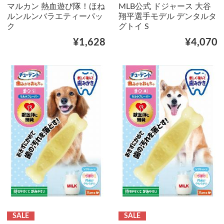
マルカン 熱血遊び隊！ほね
MLB公式 ドジャース 大谷
ルンルンバラエティーパッ
翔平選手モデル デンタルタ
ク
グトイ S
¥1,628
¥4,070
SALE
SALE