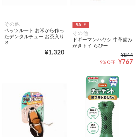
その他
SALE
ペッツルート お米から作っ
その他
たデンタルチュー お茶入り
ドギーマンハヤシ 牛革歯み
Ｓ
がきトイ らびー
¥1,320
¥844
¥767
9% OFF