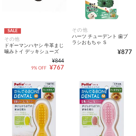
その他
SALE
ハーツ チューデント 歯ブ
その他
ラシおもちゃ Ｓ
ドギーマンハヤシ 牛革まじ
噛みトイ デッキシューズ
¥877
¥844
¥767
9% OFF