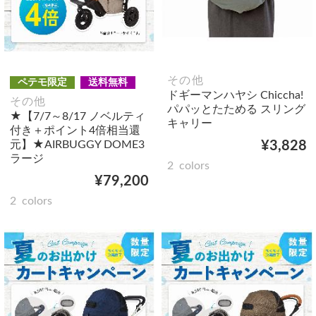
その他
ペテモ限定
送料無料
ドギーマンハヤシ Chiccha!
その他
パパッとたためる スリング
★【7/7～8/17 ノベルティ
キャリー
付き＋ポイント4倍相当還
元】★AIRBUGGY DOME3
¥3,828
ラージ
2
colors
¥79,200
2
colors