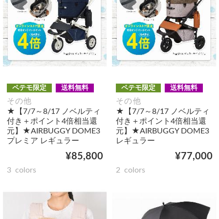
ペテモ限定
送料無料
ペテモ限定
送料無料
その他
その他
★【7/7～8/17 ノベルティ
★【7/7～8/17 ノベルティ
付き＋ポイント4倍相当還
付き＋ポイント4倍相当還
元】★AIRBUGGY DOME3
元】★AIRBUGGY DOME3
プレミア レギュラー
レギュラー
¥85,800
¥77,000
3
colors
2
colors