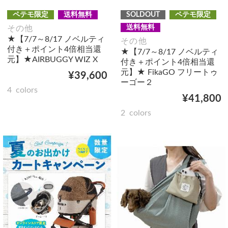
ペテモ限定
送料無料
SOLDOUT
ペテモ限定
送料無料
その他
★【7/7～8/17 ノベルティ
その他
付き＋ポイント4倍相当還
★【7/7～8/17 ノベルティ
元】★AIRBUGGY WIZ X
付き＋ポイント4倍相当還
元】★ FikaGO フリートゥ
¥39,600
ーゴー２
4
colors
¥41,800
2
colors