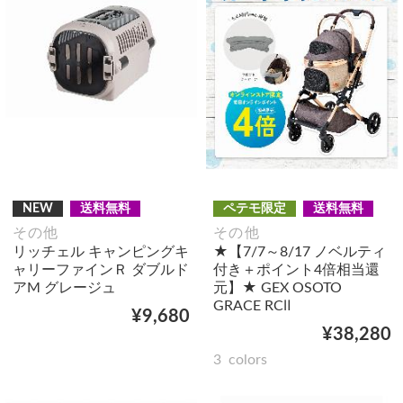
NEW
送料無料
ペテモ限定
送料無料
その他
その他
リッチェル キャンピングキ
★【7/7～8/17 ノベルティ
ャリーファインＲ ダブルド
付き＋ポイント4倍相当還
アM グレージュ
元】★ GEX OSOTO
GRACE RCⅡ
¥9,680
¥38,280
3
colors