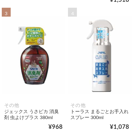
¥1,518
3
4
その他
その他
ジェックス うさピカ 消臭
トーラス まるごとお手入れ
剤 虫よけプラス 380ml
スプレー 300ml
¥968
¥1,078