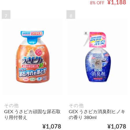
¥1,188
8% OFF
7
8
その他
その他
GEX うさピカ頑固な尿石取
GEX うさピカ消臭剤ヒノキ
り用付替え
の香り 380ml
¥1,078
¥1,078