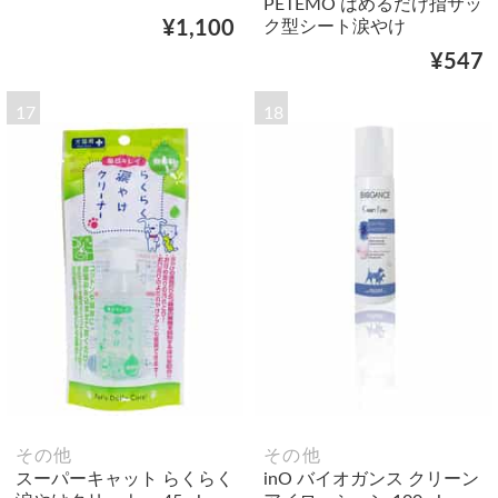
PETEMO はめるだけ指サッ
ク型シート涙やけ
¥1,100
¥547
17
18
その他
その他
スーパーキャット らくらく
inO バイオガンス クリーン