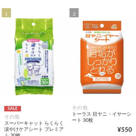
1
2
その他
SALE
トーラス 目ヤニ・イヤーシ
その他
ート 30枚
スーパーキャット らくらく
涙やけケアシート プレミア
¥550
ム 30枚