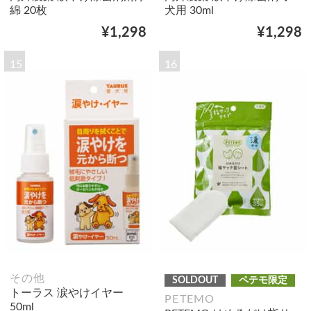
綿 20枚
犬用 30ml
¥1,298
¥1,298
15
16
その他
SOLDOUT
ペテモ限定
トーラス 涙やけイヤー
PETEMO
50ml