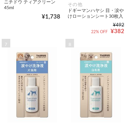
ニチドウ ティアクリーン
その他
45ml
ドギーマンハヤシ 目・涙や
けローションシート30枚入
¥1,738
¥492
¥382
22% OFF
7
8