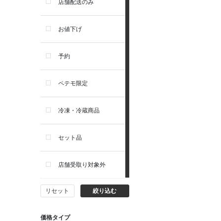
店舗配送のみ
リガロ
お値下げ
ソルビダ
予約
フィジカライフ
ペテモ限定
冷凍・冷蔵商品
セット品
店舗受取り対象外
リセット
絞り込む
価格タイプ