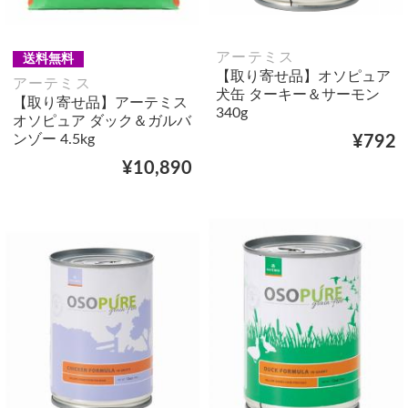
アーテミス
送料無料
【取り寄せ品】オソピュア
アーテミス
犬缶 ターキー＆サーモン
【取り寄せ品】アーテミス
340g
オソピュア ダック＆ガルバ
ンゾー 4.5kg
¥792
¥10,890