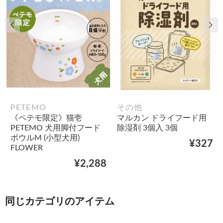
前の画像
次
PETEMO
その他
《ペテモ限定》猫壱
マルカン ドライフード用
PETEMO 犬用脚付フード
除湿剤 3個入 3個
ボウルM (小型犬用)
¥327
FLOWER
¥2,288
同じカテゴリのアイテム