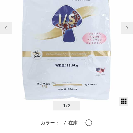
前の画像
次
サ
1
/2
カラー：-
/
在庫
－:◯