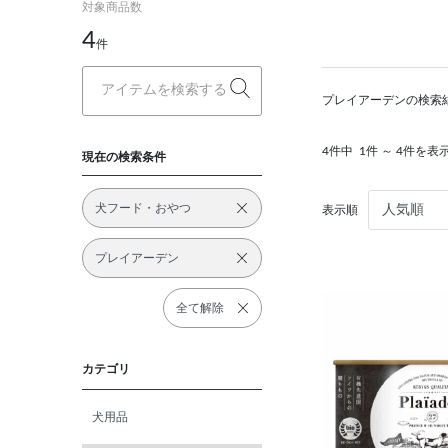
対象商品数
4
件
プレイアーデンの検索
4件中
1件 ～ 4件を表
現在の検索条件
犬フード・おやつ
表示順
プレイアーデン
全て解除
カテゴリ
犬用品