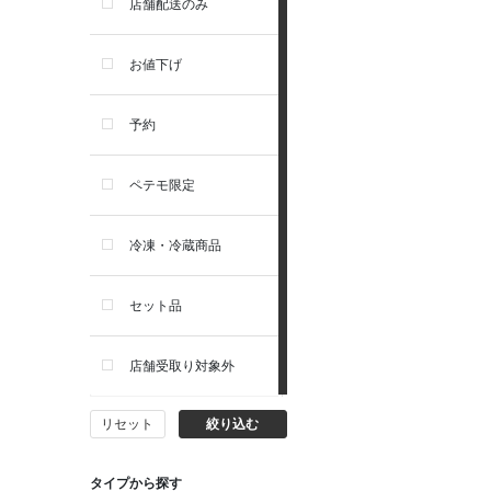
店舗配送のみ
リガロ
お値下げ
ソルビダ
予約
フィジカライフ
ペテモ限定
冷凍・冷蔵商品
セット品
店舗受取り対象外
リセット
絞り込む
タイプから探す