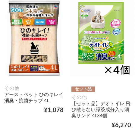
その他
セット品
アース・ペット ひのキレイ
その他
消臭・抗菌チップ 4L
【セット品】デオトイレ 飛
び散らない緑茶成分入り消
¥1,078
臭サンド 4L×4個
¥6,270