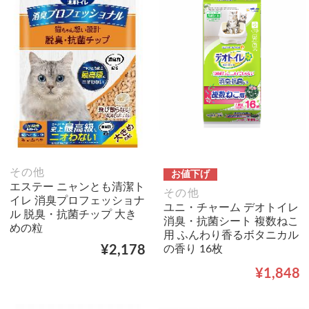
その他
お値下げ
エステー ニャンとも清潔ト
その他
イレ 消臭プロフェッショナ
ユニ・チャーム デオトイレ
ル 脱臭・抗菌チップ 大き
消臭・抗菌シート 複数ねこ
めの粒
用 ふんわり香るボタニカル
の香り 16枚
¥2,178
¥1,848