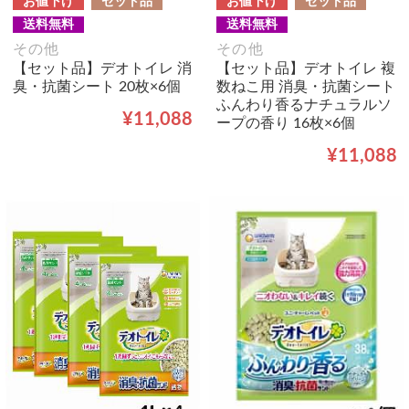
お値下げ
セット品
お値下げ
セット品
送料無料
送料無料
その他
その他
【セット品】デオトイレ 消
【セット品】デオトイレ 複
臭・抗菌シート 20枚×6個
数ねこ用 消臭・抗菌シート
ふんわり香るナチュラルソ
¥11,088
ープの香り 16枚×6個
¥11,088