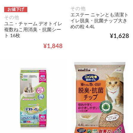
その他
お値下げ
エステー ニャンとも清潔ト
その他
イレ脱臭・抗菌チップ大き
ユニ・チャーム デオトイレ
めの粒 4.4L
複数ねこ用消臭・抗菌シー
ト 16枚
¥1,628
¥1,848