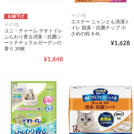
その他
お値下げ
エステー ニャンとも清潔ト
その他
イレ 脱臭・抗菌チップ 小
ユニ・チャーム デオトイレ
さめの粒 4.4L
ふんわり香る消臭・抗菌シ
ートナチュラルガーデンの
¥1,628
香り 20枚
¥1,848