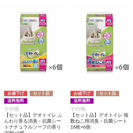
お値下げ
セット品
お値下げ
セット品
送料無料
送料無料
その他
その他
【セット品】デオトイレ ふ
【セット品】デオトイレ 複
んわり香る消臭・抗菌シー
数ねこ用消臭・抗菌シート
トナチュラルソープの香り
16枚×6個
20枚×6個