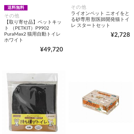
その他
送料無料
ライオンペット ニオイをと
その他
る砂専用 獣医師開発猫トイ
【取り寄せ品】ペットキッ
レ スタートセット
ト （PETKIT）P9902
PuraMax2 猫用自動トイレ
¥2,728
ホワイト
¥49,720