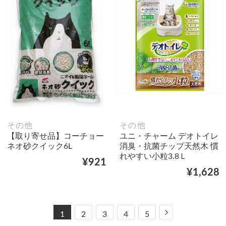
その他
その他
【取り寄せ品】コーチョー
ユニ・チャーム デオトイレ
ネオ砂クイック6L
消臭・抗菌チップ天然木 慣
れやすい小粒3.8Ｌ
¥921
¥1,628
Next
1
2
3
4
5