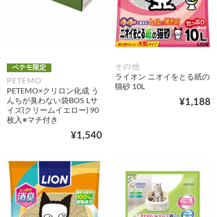
その他
ペテモ限定
ライオン ニオイをとる紙の
PETEMO
猫砂 10L
PETEMO×クリロン化成 う
んちが臭わない袋BOS Lサ
¥1,188
イズ(クリームイエロー) 90
枚入※マチ付き
¥1,540