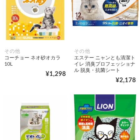
その他
その他
コーチョー ネオ砂オカラ
エステー ニャンとも清潔ト
10L
イレ 消臭プロフェッショナ
ル 脱臭・抗菌シート
¥1,298
¥2,178