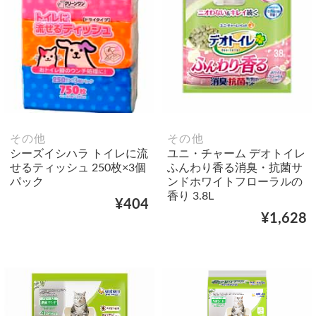
その他
その他
シーズイシハラ トイレに流
ユニ・チャーム デオトイレ
せるティッシュ 250枚×3個
ふんわり香る消臭・抗菌サ
パック
ンドホワイトフローラルの
香り 3.8L
¥404
¥1,628