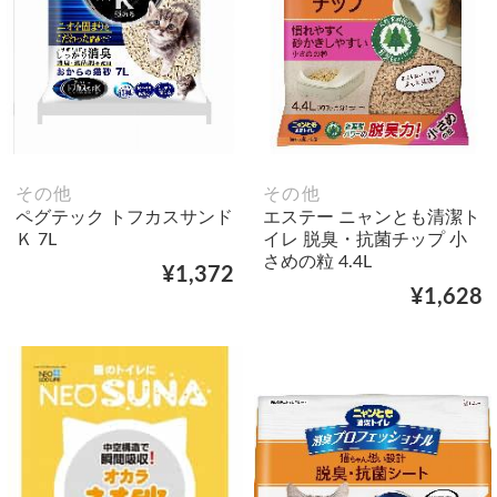
その他
その他
ペグテック トフカスサンド
エステー ニャンとも清潔ト
Ｋ 7L
イレ 脱臭・抗菌チップ 小
さめの粒 4.4L
¥1,372
¥1,628