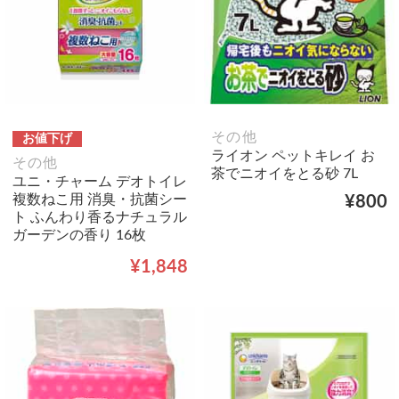
その他
お値下げ
ライオン ペットキレイ お
その他
茶でニオイをとる砂 7L
ユニ・チャーム デオトイレ
複数ねこ用 消臭・抗菌シー
¥800
ト ふんわり香るナチュラル
ガーデンの香り 16枚
¥1,848