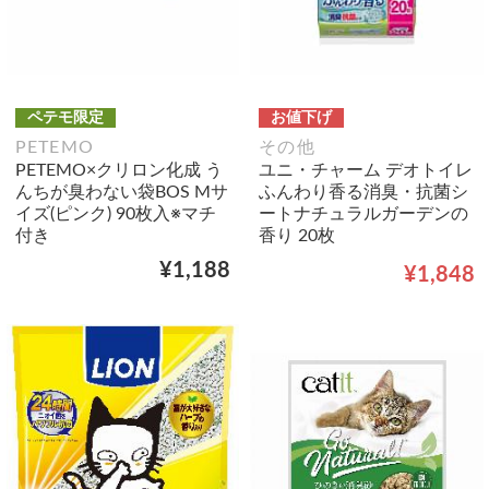
ペテモ限定
お値下げ
PETEMO
その他
PETEMO×クリロン化成 う
ユニ・チャーム デオトイレ
んちが臭わない袋BOS Mサ
ふんわり香る消臭・抗菌シ
イズ(ピンク) 90枚入※マチ
ートナチュラルガーデンの
付き
香り 20枚
¥1,188
¥1,848