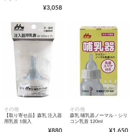
¥3,058
その他
その他
【取り寄せ品】森乳 注入器
森乳 哺乳器ノーマル・シリ
用乳首 1個入
コン乳首 120ml
¥880
¥1,650