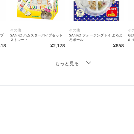
その他
その他
そ
ーブ
SANKO ハムスターパイプセット
SANKO フォージングトイ よろよ
G
ストレート
ろボール
6+
518
¥2,178
¥858
もっと見る