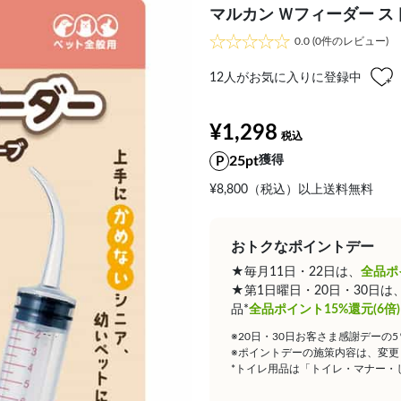
マルカン Ｗフィーダー 
0.0
(0件のレビュー)
12
人がお気に入りに登録中
¥1,298
25pt
獲得
¥8,800（税込）以上送料無料
おトクなポイントデー
★毎月11日・22日は、
全品ポ
★第1日曜日・20日・30日
品*
全品ポイント15%還元(6倍)
※20日・30日お客さま感謝デーの
※ポイントデーの施策内容は、変更
*トイレ用品は「トイレ・マナー・