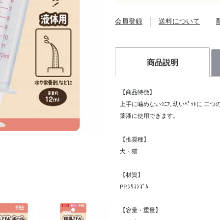
会員登録
送料について
商品説明
【商品特徴】
上手に噛めないｼﾆｱ, 幼いﾍﾟｯﾄに 二
薬液に使用できます。
【推奨種】
犬・猫
【材質】
PP,ｼﾘｺﾝｺﾞﾑ
【容量・重量】