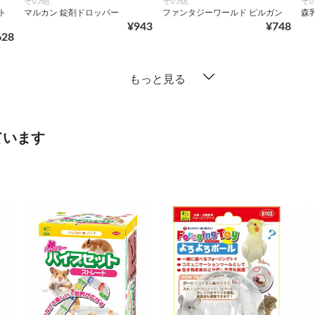
その他
その他
そ
ト
マルカン 錠剤ドロッパー
ファンタジーワールド ピルガン
森乳
¥943
¥748
628
もっと見る
ています