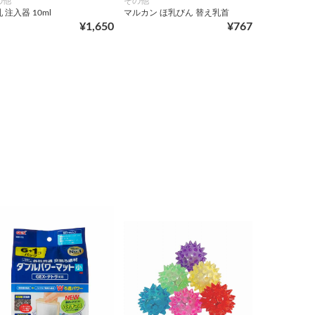
の他
その他
 注入器 10ml
マルカン ほ乳びん 替え乳首
¥1,650
¥767