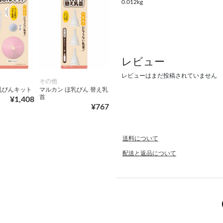
0.012kg
レビュー
レビューはまだ投稿されていません
その他
乳びんキット
マルカン ほ乳びん 替え乳
首
¥1,408
¥767
送料について
配送と返品について