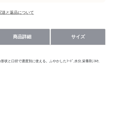
配送と返品について
商品詳細
サイズ
つの形状と口径で濃度別に使える。ふやかしたﾌｰﾄﾞ,水分,栄養剤,ﾐﾙｸ,