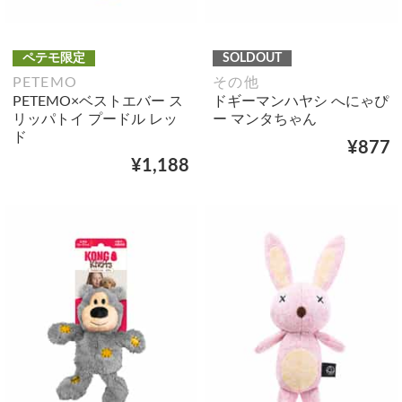
ペテモ限定
SOLDOUT
PETEMO
その他
PETEMO×ベストエバー ス
ドギーマンハヤシ へにゃぴ
リッパトイ プードル レッ
ー マンタちゃん
ド
¥877
¥1,188