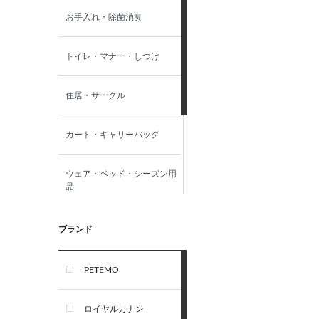
お手入れ・除菌消臭
トイレ・マナー・しつけ
住居・サークル
カート・キャリーバッグ
ウェア・ベッド・シーズン用
品
首輪・ハーネス(胴輪)・リー
ブランド
ド
PETEMO
オーナー雑貨
ロイヤルカナン