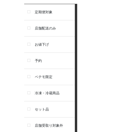
アーテミス
定期便対象
セレクトバランス
店舗配送のみ
リガロ
お値下げ
ソルビダ
予約
フィジカライフ
ペテモ限定
冷凍・冷蔵商品
セット品
店舗受取り対象外