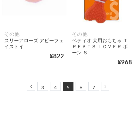
その他
その他
スリーアローズ アビーフェ
ペティオ 犬用おもちゃ Ｔ
イストイ
ＲＥＡＴＳ ＬＯＶＥＲ ボ
ーン Ｓ
¥822
¥968
Previous
Next
3
4
5
6
7