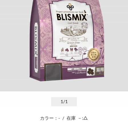
1
/1
カラー：-
/
在庫
－:△