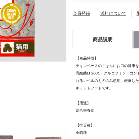
会員登録
送料について
商品説明
【商品特徴】
チキンベースのごはんにお口の健康を
乳酸菌EF2001・グルコサミン・
れるレベルのもののみ使用。厳選した
キャットフードです。
【用途】
総合栄養食
【推奨種】
全猫種