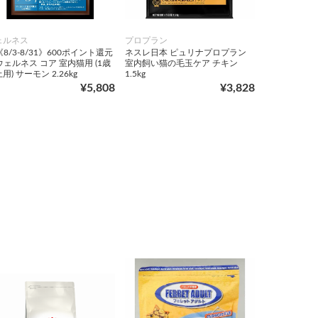
ェルネス
プロプラン
8/3-8/31》600ポイント還元
ネスレ日本 ピュリナプロプラン
ェルネス コア 室内猫用 (1歳
室内飼い猫の毛玉ケア チキン
用) サーモン 2.26kg
1.5kg
¥5,808
¥3,828