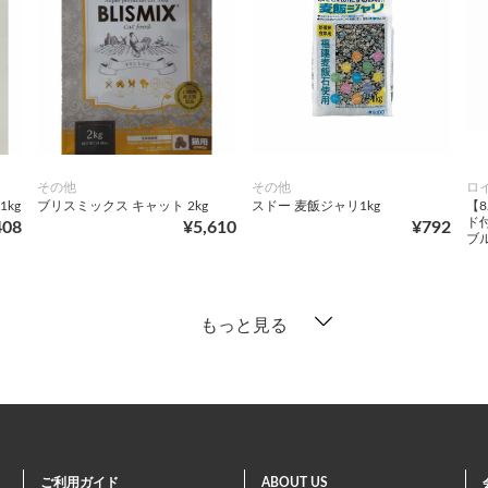
その他
その他
ロ
kg
ブリスミックス キャット 2kg
スドー 麦飯ジャリ1kg
【8
ド
408
¥5,610
¥792
ブル
もっと見る
ご利用ガイド
ABOUT US