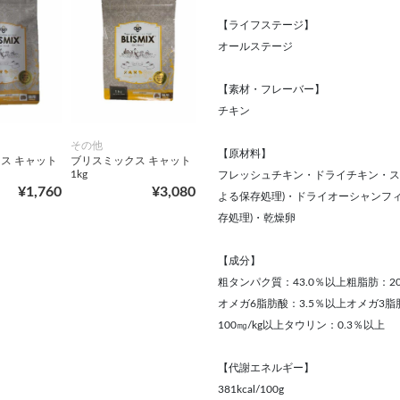
【ライフステージ】
オールステージ
【素材・フレーバー】
チキン
その他
【原材料】
ス キャット
ブリスミックス キャット
1kg
フレッシュチキン・ドライチキン・ス
¥1,760
¥3,080
よる保存処理)・ドライオーシャンフ
存処理)・乾燥卵
【成分】
粗タンパク質：43.0％以上粗脂肪：20
オメガ6脂肪酸：3.5％以上オメガ3脂
100㎎/kg以上タウリン：0.3％以上
【代謝エネルギー】
381kcal/100g