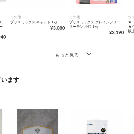
その他
その他
ウ
ス
ブリスミックス キャット 1kg
ブリスミックス グレインフリー
★《
ー
サーモン 小粒 1kg
★ウ
¥3,080
以上
¥3,190
940
もっと見る
ています