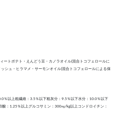
ィートポテト・えんどう豆・カノラオイル(混合トコフェロールに
ィッシュ・ヒラマメ・サーモンオイル(混合トコフェロールによる保
.0％以上粗繊維：3.5％以下粗灰分：9.5％以下水分：10.0％以下
肪酸：1.25％以上グルコサミン：300㎎/kg以上コンドロイチン：