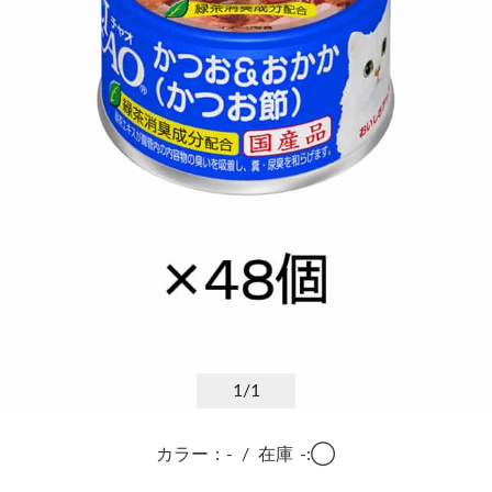
1
/1
カラー：-
/
在庫
-:◯