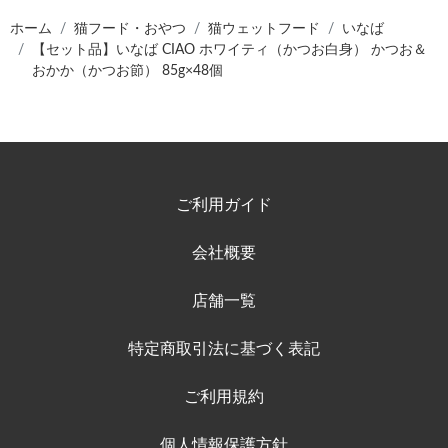
ホーム
猫フード・おやつ
猫ウェットフード
いなば
【セット品】いなば CIAO ホワイティ（かつお白身） かつお＆
おかか（かつお節） 85g×48個
ご利用ガイド
会社概要
店舗一覧
特定商取引法に基づく表記
ご利用規約
個人情報保護方針