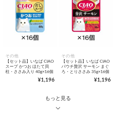
その他
その他
【セット品】いなば CIAO
【セット品】いなば CIAO
スープ かつお ほたて貝
パウチ贅沢 サーモン まぐ
柱・ささみ入り 40g×16個
ろ・とりささみ 35g×16個
¥1,196
¥1,196
もっと見る