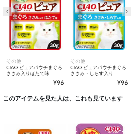
前の画像
次
その他
その他
CIAO ピュアパウチまぐろ
CIAO ピュアパウチまぐろ
ささみ入りほたて味
ささみ・しらす入り
¥96
¥96
このアイテムを見た人は、これも見ています