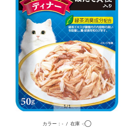
1
/1
カラー：-
/
在庫
-:◯