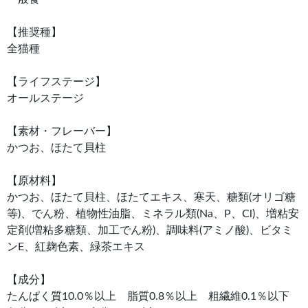
【推奨種】
全猫種
【ライフステージ】
オールステージ
【素材・フレーバー】
かつお、ほたて貝柱
【原材料】
かつお、ほたて貝柱、ほたてエキス、寒天、糖類(オリゴ糖
等)、でん粉、植物性油脂、ミネラル類(Na、P、Cl)、増粘安
定剤(増粘多糖類、加工でん粉)、調味料(アミノ酸)、ビタミ
ンE、紅麹色素、緑茶エキス
【成分】
たんぱく質10.0％以上 脂質0.8％以上 粗繊維0.1％以下