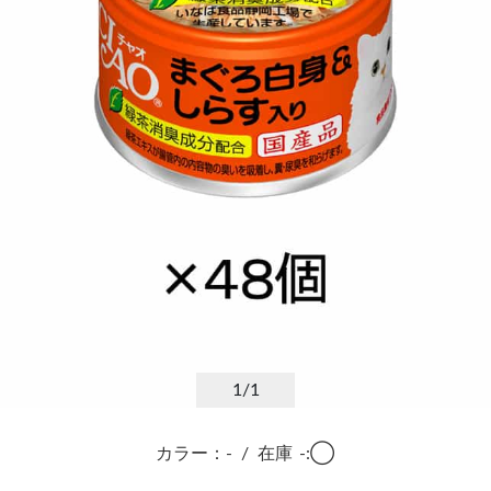
1
/1
カラー：-
/
在庫
-:◯