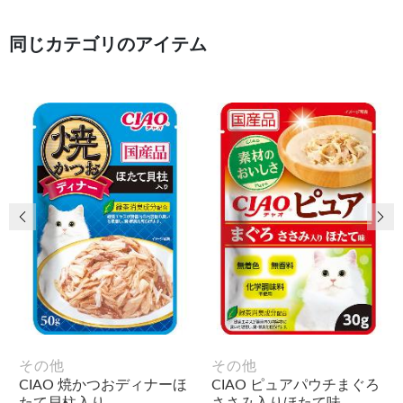
同じカテゴリのアイテム
前の画像
次
その他
その他
CIAO 焼かつおディナーほ
CIAO ピュアパウチまぐろ