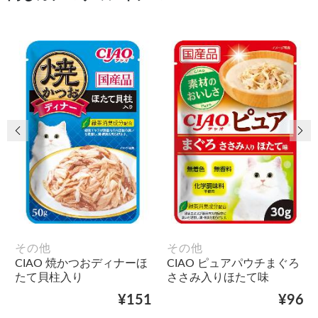
前の画像
次
その他
その他
CIAO 焼かつおディナーほ
CIAO ピュアパウチまぐろ
たて貝柱入り
ささみ入りほたて味
¥151
¥96