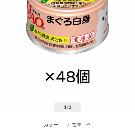
1
/1
カラー：-
/
在庫
-:△