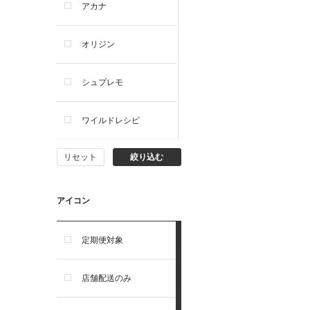
アカナ
オリジン
シュプレモ
ワイルドレシピ
リセット
絞り込む
ナチュラルチョイス
ウェルネス
アイコン
アーテミス
定期便対象
セレクトバランス
店舗配送のみ