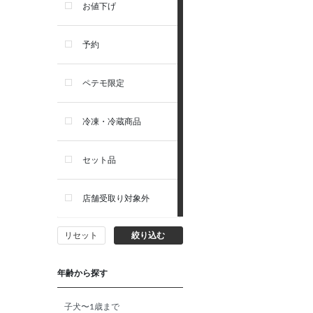
リガロ
お値下げ
ソルビダ
予約
フィジカライフ
ペテモ限定
冷凍・冷蔵商品
セット品
店舗受取り対象外
リセット
絞り込む
年齢から探す
子犬〜1歳まで