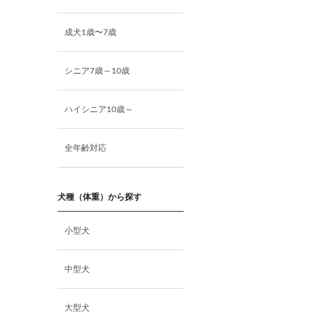
成犬1歳〜7歳
シニア7歳～10歳
ハイシニア10歳～
全年齢対応
犬種（体重）から探す
小型犬
中型犬
大型犬