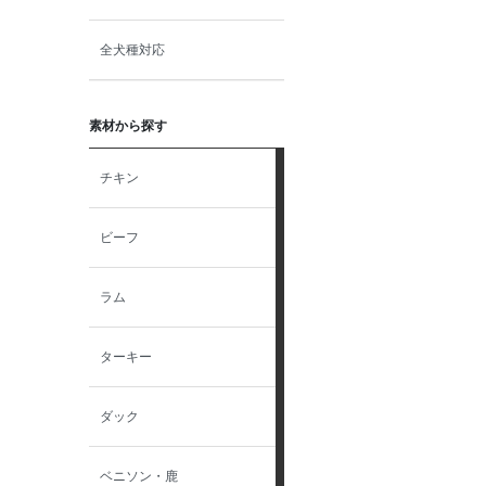
全犬種対応
素材から探す
チキン
ビーフ
ラム
ターキー
ダック
ベニソン・鹿