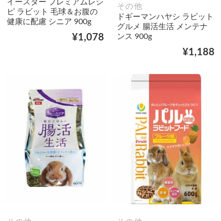
イースター プレミアムレシ
その他
ピ ラビット 毛球＆お腹の
ドギーマンハヤシ ラビット
健康に配慮 シニア 900g
グルメ 腸活生活 メンテナ
ンス 900g
¥1,078
¥1,188