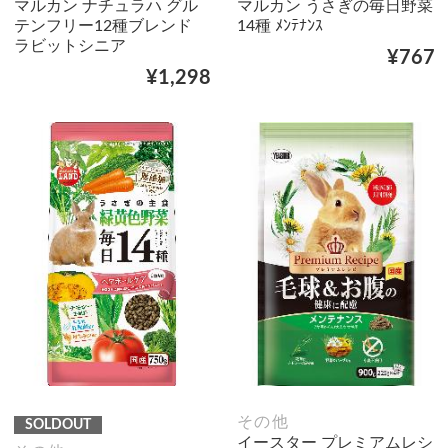
マルカン ナチュラハ グル
マルカン うさぎの毎日野菜
テンフリー12種ブレンド
14種 ﾒﾝﾃﾅﾝｽ
ラビットシニア
¥767
¥1,298
その他
SOLDOUT
イースター プレミアムレシ