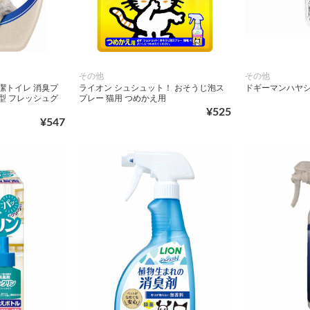
その他
その他
潔トイレ 消臭プ
ライオン シュシュット！ おそうじ泡ス
ドギーマンハヤシ 
型 フレッシュグ
プレー 猫用 つめかえ用
¥525
¥547