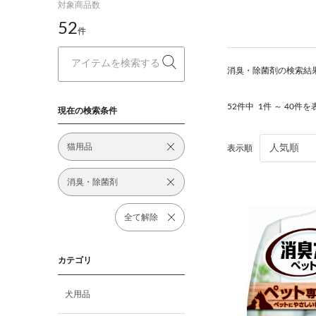
対象商品数
52
件
消臭・除菌剤の検索結
52件中
1件 ～ 40件を
現在の検索条件
猫用品
表示順
消臭・除菌剤
全て解除
カテゴリ
犬用品