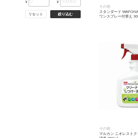
¥
¥
その他
スタンダード WAFON
リセット
絞り込む
ワンスプレー付替え 300
その他
マルカン ニオレスト