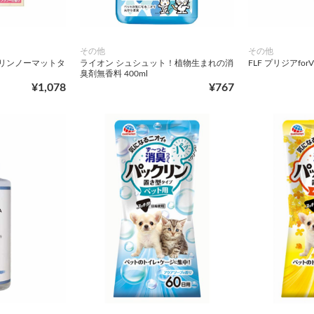
その他
その他
クリンノーマットタ
ライオン シュシュット！植物生まれの消
FLF プリジアforV
臭剤無香料 400ml
¥1,078
¥767