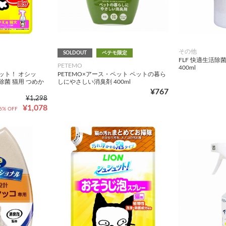
その他
SOLDOUT
ペテモ限定
FLF 快適生活除
PETEMO
400ml
ット！ オシッ
PETEMO×アース・ペット ペットの暮ら
除菌 猫用 つめか
しにやさしい消臭剤 400ml
¥767
¥1,298
¥1,078
6% OFF