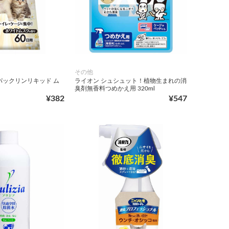
その他
パックリンリキッド ム
ライオン シュシュット！植物生まれの消
臭剤無香料つめかえ用 320ml
¥382
¥547