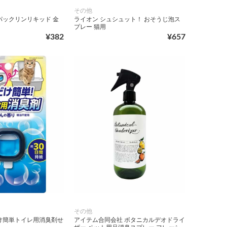
その他
パックリンリキッド 金
ライオン シュシュット！ おそうじ泡ス
プレー 猫用
¥382
¥657
その他
け簡単トイレ用消臭剤せ
アイテム合同会社 ボタニカルデオドライ