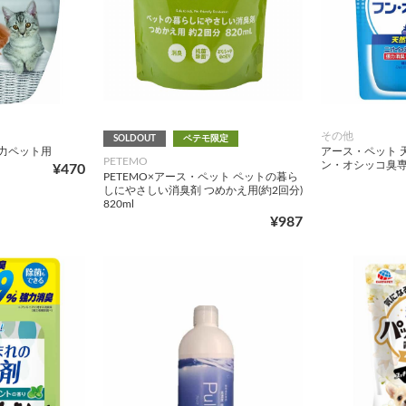
その他
SOLDOUT
ペテモ限定
力ペット用
アース・ペット 
PETEMO
ン・オシッコ臭専用
¥470
PETEMO×アース・ペット ペットの暮ら
しにやさしい消臭剤 つめかえ用(約2回分)
820ml
¥987