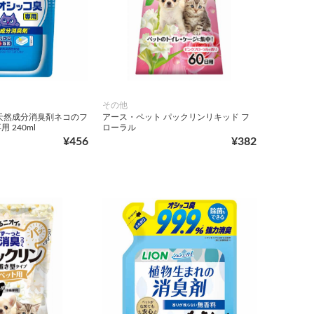
その他
天然成分消臭剤ネコのフ
アース・ペット パックリンリキッド フ
 240ml
ローラル
¥456
¥382