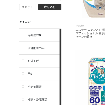
リセット
絞り込む
ナチュラルチョイス
ウェルネス
アイコン
その他
エステー ニャンとも清
ロフェッショナル 置き
アーテミス
定期便対象
リーンの香り
セレクトバランス
店舗配送のみ
リガロ
お値下げ
ソルビダ
予約
フィジカライフ
ペテモ限定
冷凍・冷蔵商品