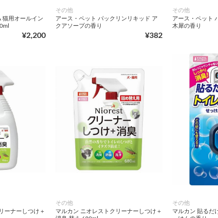
その他
その他
A 猫用オールイン
アース・ペット パックリンリキッド ア
アース・ペット 
ml
クアソープの香り
木犀の香り
¥2,200
¥382
その他
その他
クリーナーしつけ＋
マルカン ニオレストクリーナーしつけ＋
マルカン 貼るだ