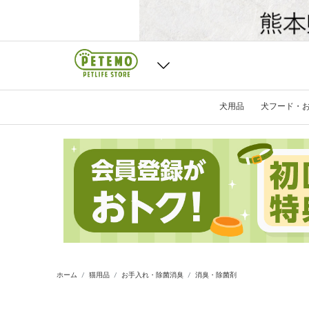
犬用品
犬フード・
ホーム
猫用品
お手入れ・除菌消臭
消臭・除菌剤