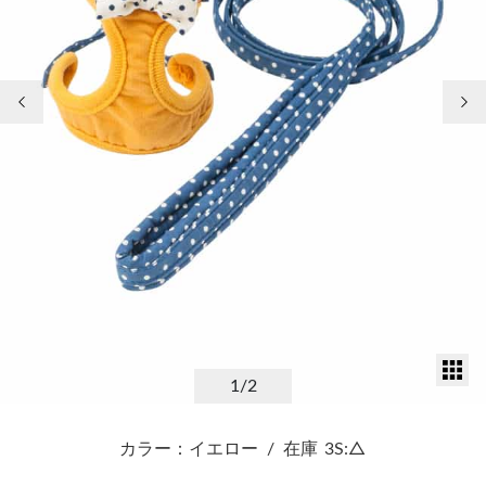
前の画像
次
サ
1
/2
カラー：イエロー
/
在庫
3S:△