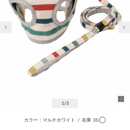
前の画像
次
サ
1
/3
カラー：マルチホワイト
/
在庫
3S:◯