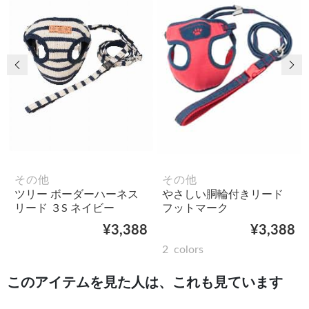
前の画像
次
その他
その他
ツリー ボーダーハーネス
やさしい胴輪付きリード
リード ３S ネイビー
フットマーク
¥3,388
¥3,388
2
colors
このアイテムを見た人は、これも見ています