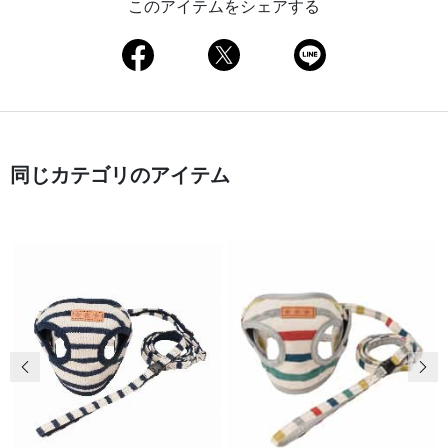
このアイテムをシェアする
同じカテゴリのアイテム
前の画像
次