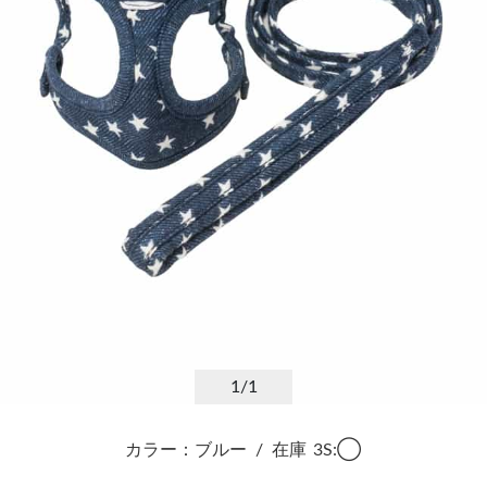
1
/1
カラー：ブルー
/
在庫
3S:◯