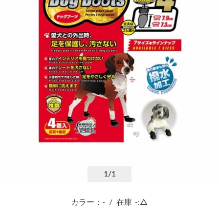
1
/1
カラー：-
/
在庫
-:△