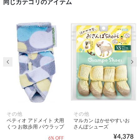
同じカテゴリのアイテム
前の画像
次
その他
その他
ペティオ アドメイト 犬用
マルカン はかせやすいお
くつ お散歩用 パウラップ
さんぽシューズ
¥4,378
6% OFF