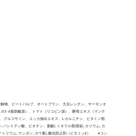
水分解物、ビートパルプ、オートブラン、大豆レシチン、サーモンオ
メガ3･6脂肪酸源）、トマト（リコピン源）、酵母エキス（マンナ
、グルコサミン、ユッカ抽出エキス、L-カルニチン、ビタミン類
､ナイアシン､パントテン酸、ビオチン、葉酸)､ミネラル類(亜鉛､カリウム､カ
､ナトリウム､マンガン､ヨウ素)､酸化防止剤（ビタミンE） ※コン