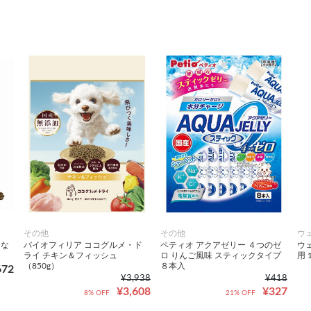
その他
その他
ウ
おな
バイオフィリア ココグルメ・ド
ペティオ アクアゼリー ４つのゼ
ウ
ライ チキン＆フィッシュ
ロ りんご風味 スティックタイプ
用 
（850g）
８本入
672
¥3,938
¥418
¥3,608
¥327
8% OFF
21% OFF