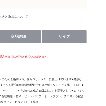
配送と返品について
商品詳細
サイズ
翌月末までに付与させていただきます。
のため低脂肪(※1)、低カロリー(※２）に仕上げています●健康な
イチンを配合●食物繊維配合でお腹が緩くなることを防ぐ（※3）●
※4） ※「ChoiceS成犬1歳以上に」を基準として※1、45％
ト ※3食物繊維（玄米、ビートパルプ、オートブラン、チコリ）を配合
リコピン、ビタミンC、E配合