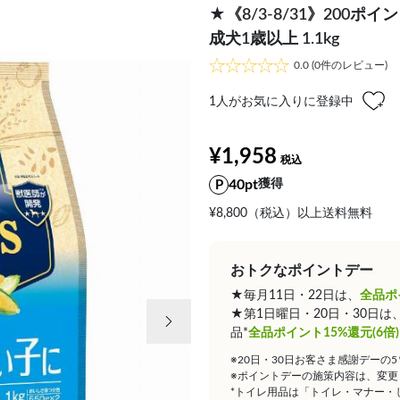
★《8/3-8/31》200
成犬1歳以上 1.1kg
0.0
(0件のレビュー)
1
人がお気に入りに登録中
¥1,958
40pt
獲得
¥8,800（税込）以上送料無料
おトクなポイントデー
★毎月11日・22日は、
全品ポ
次の画像
★第1日曜日・20日・30日
品*
全品ポイント15%還元(6倍)
※20日・30日お客さま感謝デーの
※ポイントデーの施策内容は、変更
*トイレ用品は「トイレ・マナー・