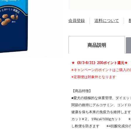
会員登録
送料について
商品説明
★《8/3-8/31》200ポイント還元★
※キャンペーンのポイントはご購入の
※定期便は対象外となります
【商品特徴】
●愛犬の積極的な体重管理、ダイエット
関節の維持にグルコサミン、コンドロ
健康を保ち本来の免疫力を維持します（
カット※２、19kcal/100gカッ
し軟便を防ぎます ※4抗酸化成分の