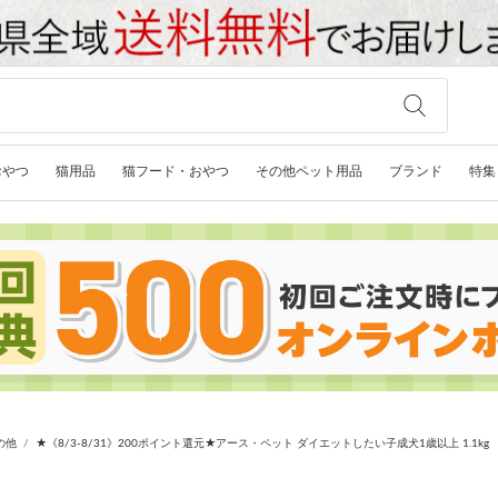
おやつ
猫用品
猫フード・おやつ
その他ペット用品
ブランド
特集
の他
★《8/3-8/31》200ポイント還元★アース・ペット ダイエットしたい子成犬1歳以上 1.1kg