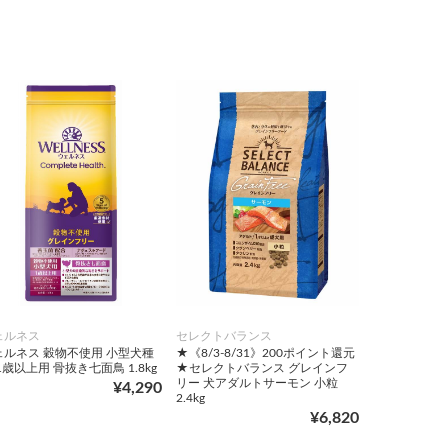
ェルネス
セレクトバランス
ェルネス 穀物不使用 小型犬種
★《8/3-8/31》200ポイント還元
1歳以上用 骨抜き七面鳥 1.8kg
★セレクトバランス グレインフ
リー 犬アダルトサーモン 小粒
¥4,290
2.4kg
¥6,820