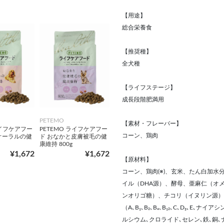
【用途】
総合栄養食
【推奨種】
全犬種
【ライフステージ】
成長段階肥満用
PETEMO
【素材・フレーバー】
ライフケアフー
PETEMO ライフケアフー
コーン、鶏肉
オーラルの健
ド おなかと皮膚被毛の健
康維持 800g
¥1,672
¥1,672
【原材料】
コーン、鶏肉(※)、玄米、たん白加
イル（DHA源）、酵母、亜麻仁（オ
ンオリゴ糖）、チコリ（イヌリン源）
（A､B₁､B₂､B₄､B₁₂､C､D₃､E
ルシウム､クロライド､セレン､鉄､銅