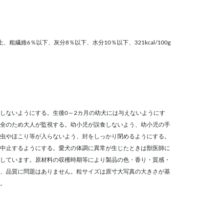
、粗繊維6％以下、灰分8％以下、水分10％以下、321kcal/100g
しないようにする。生後0～2カ月の幼犬には与えないようにす
全のため大人が監視する。幼小児が誤食しないよう、幼小児の手
虫やほこり等が入らないよう、封をしっかり閉めるようにする。
中止するようにする。愛犬の体調に異常が生じたときは獣医師に
しています。原材料の収穫時期等により製品の色・香り・質感・
、品質に問題はありません。粒サイズは原寸大写真の大きさが基
。