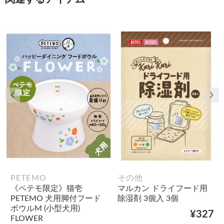
前の画像
次
PETEMO
その他
《ペテモ限定》猫壱
マルカン ドライフード用
PETEMO 犬用脚付フード
除湿剤 3個入 3個
ボウルM (小型犬用)
¥327
FLOWER