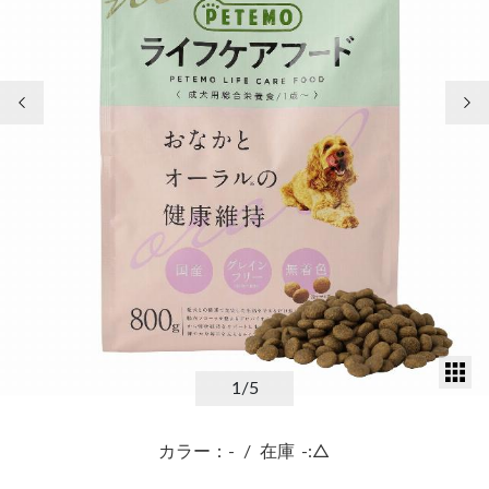
前の画像
次
サ
1
/5
カラー：-
/
在庫
-:△