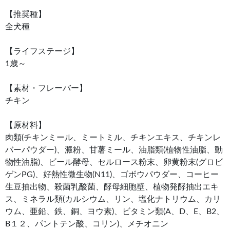
【推奨種】
全犬種
【ライフステージ】
1歳～
【素材・フレーバー】
チキン
【原材料】
肉類(チキンミール、ミートミル、チキンエキス、チキンレ
バーパウダー)、澱粉、甘薯ミール、油脂類(植物性油脂、動
物性油脂)、ビール酵母、セルロース粉末、卵黄粉末(グロビ
ゲンPG)、好熱性微生物(N11)、ゴボウパウダー、コーヒー
生豆抽出物、殺菌乳酸菌、酵母細胞壁、植物発酵抽出エキ
ス、ミネラル類(カルシウム、リン、塩化ナトリウム、カリ
ウム、亜鉛、鉄、銅、ヨウ素)、ビタミン類(A、D、E、B2、
B１２、パントテン酸、コリン)、メチオニン