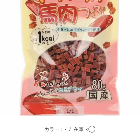
1
/1
カラー：-
/
在庫
-:◯