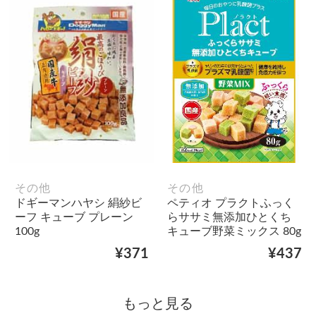
その他
その他
ドギーマンハヤシ 絹紗ビ
ペティオ プラクトふっく
ーフ キューブ プレーン
らササミ無添加ひとくち
100g
キューブ野菜ミックス 80g
¥371
¥437
もっと見る