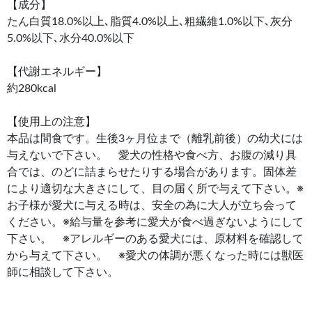
【成分】
たん白質18.0%以上､脂質4.0%以上､粗繊維1.0%以下､灰分
5.0%以下､水分40.0%以下
【代謝エネルギー】
約280kcal
【使用上の注意】
本品は間食です。生後3ヶ月位まで（離乳前後）の幼犬には
与えないで下さい。 愛犬の性格や食べ方、お腹の減り具
合では、のどに詰まらせたりする場合があります。固体差
により適切な大きさにして、目の届く所で与えて下さい。※
お子様が愛犬に与える時は、安全の為に大人が立ち会って
ください。※給与量を参考に愛犬が食べ過ぎないようにして
下さい。 ※アレルギーのある愛犬には、原材料を確認して
から与えて下さい。 ※愛犬の体調が悪くなった時には獣医
師に相談して下さい。