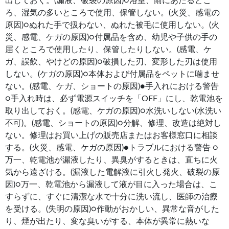
出しておく。(漏液、破裂の原因)○浴室、雨にあたるとこ
ろ、湿気の多いところで使用、保管しない。(火災、感電の
原因)○ぬれた手で扱わない、ぬれた被毛に使用しない。(火
災、感電、ケガの原因)○付属品を含め、幼児や子供の手の
届くところで使用したり、保管したりしない。(感電、ケ
ガ、誤飲、やけどの原因)○破損した刃、変形した刃は使用
しない。(ケガの原因)○本体および付属品をペットに噛ませ
ない。(感電、ケガ、ショートの原因)●手入れにおける警告
○手入れ時は、必ず電源スイッチを「OFF」にし、乾電池を
取り出しておく。(感電、ケガの原因)○水洗いしない(水洗い
不可)。(感電、ショートの原因)○分解、修理、改造は絶対し
ない。修理はお買い上げの販売店またはお客様窓口に相談
する。(火災、感電、ケガの原因)●トラブルにおける警告 ○
万一、乾電池が漏液したり、異臭がするときは、直ちに火
気から遠ざける。(漏液した電解液に引火し発火、破裂の原
因)○万一、乾電池から漏液して液が目に入った場合は、こ
すらずに、すぐに清潔な水で十分に洗い流し、医師の治療
を受ける。(失明の原因)○作動がおかしい、異常な音がした
り、煙が出たり、変な臭いがする、本体が異常に熱いな