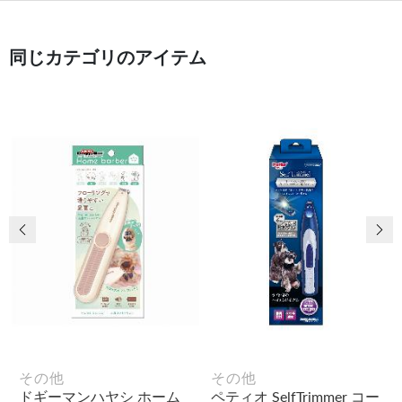
同じカテゴリのアイテム
前の画像
次
その他
その他
ドギーマンハヤシ ホーム
ペティオ SelfTrimmer コー