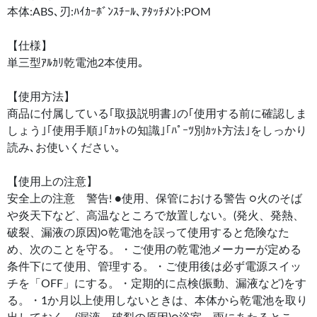
本体:ABS､刃:ﾊｲｶｰﾎﾞﾝｽﾁｰﾙ､ｱﾀｯﾁﾒﾝﾄ:POM
【仕様】
単三型ｱﾙｶﾘ乾電池2本使用｡
【使用方法】
商品に付属している｢取扱説明書｣の｢使用する前に確認しま
しょう｣｢使用手順｣｢ｶｯﾄの知識｣｢ﾊﾟｰﾂ別ｶｯﾄ方法｣をしっかり
読み､お使いください｡
【使用上の注意】
安全上の注意 警告! ●使用、保管における警告 ○火のそば
や炎天下など、高温なところで放置しない。(発火、発熱、
破裂、漏液の原因)○乾電池を誤って使用すると危険なた
め、次のことを守る。・ご使用の乾電池メーカーが定める
条件下にて使用、管理する。・ご使用後は必ず電源スイッ
チを「OFF」にする。・定期的に点検(振動、漏液など)をす
る。・1か月以上使用しないときは、本体から乾電池を取り