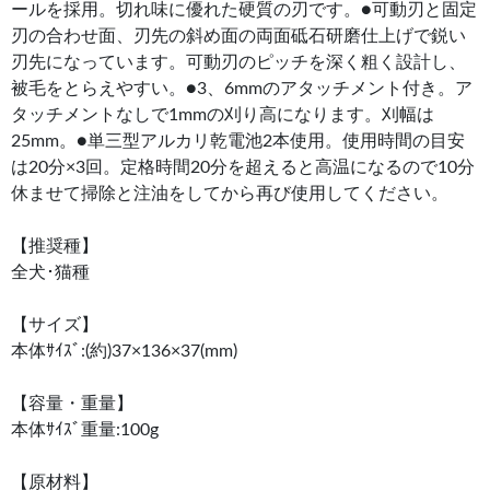
ールを採用。切れ味に優れた硬質の刃です。●可動刃と固定
刃の合わせ面、刃先の斜め面の両面砥石研磨仕上げで鋭い
刃先になっています。可動刃のピッチを深く粗く設計し、
被毛をとらえやすい。●3、6mmのアタッチメント付き。ア
タッチメントなしで1mmの刈り高になります。刈幅は
25mm。●単三型アルカリ乾電池2本使用。使用時間の目安
は20分×3回。定格時間20分を超えると高温になるので10分
休ませて掃除と注油をしてから再び使用してください。
【推奨種】
全犬･猫種
【サイズ】
本体ｻｲｽﾞ:(約)37×136×37(mm)
【容量・重量】
本体ｻｲｽﾞ重量:100g
【原材料】