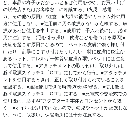
ど、本品の様子がおかしいときは使用をやめ、お買い上げ
の販売店またはお客様窓口に相談する。(火災、感電、ケ
ガ、その他の原因) !注意 ●犬猫の被毛のカット以外の用
途に使用しない。●使用前に刃の破損がないか点検する。破
損があれば使用を中止する。●使用前、手入れ後には、必ず
刃に注油する。(毛を引っ張り、皮膚などを傷つける原因)●
炎症を起こす原因になるので、ペットの皮膚に強く押し付
けたり、乱暴にこすり付けたりしない。特に皮膚に炎症が
あるペット、アレルギー体質や皮膚が弱いペットには注意
して使用する。●アタッチメントの取り付け、取り外しは、
必ず電源スイッチを「OFF」にしてから行う。●アタッチメ
ントを使用するときは、正しく取り付けられていることを
確認する。●連続使用できる時間(20分)を守る。●使用後は
必ず電源スイッチを「OFF」にする。●充電式や交流式での
使用後は、必ずACアダプターを本体とコンセントから抜
く。●オイルは食用ではないので、幼児やペットが誤飲しな
いように、取扱い、保管場所には十分注意する。