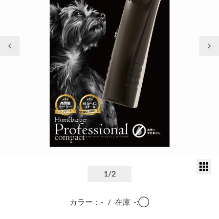
前の画像
次
サ
1
/2
カラー：-
/
在庫
-:◯