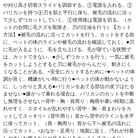
や刈り高さ切替スライドを調節する。②電源を入れる。③
バリカンを持つ④刃を肌と平行に保ち、被毛の流れに沿っ
て少しずつカットしていく。⑤使用後は電源を切る。（カ
ットの合間に毛クズを取除き、刃の注油を行う）【カット
方法】●被毛の流れに沿ってカットを行う。カットをする前
に、ペットの体のラインや被毛の流れを確認しておく。●刃
に毛が入るように、毛を立ち上げる。毛が寝ている状態で
は、カットできない。●少しずつカットを行う。一気に被毛
をカットしようとすると刃に被毛がからんだり、動きにく
くなることがある。<安全にカットするために>●ペットの体
調が良く、機嫌がいい時に行う●ペットの体が動かないよう
に、しっかりと支える●バリカンをあてる部位の皮フはたる
ませない●嫌がって暴れる場合は、バリカンのカットを中断
し無理をさせない<背中・胸・肩周り：梅雨や暑い時期に蒸
れやすく、スタイルが乱れやすい背中・胸・肩まわりをカ
ットしてスッキリ>（背中周り）首から背中のラインを水平
に保ってカット。（肩・胸周り）首から下へ被毛の流れに
沿ってカット。<おなか・足周り：地面に近く、汚れが付着