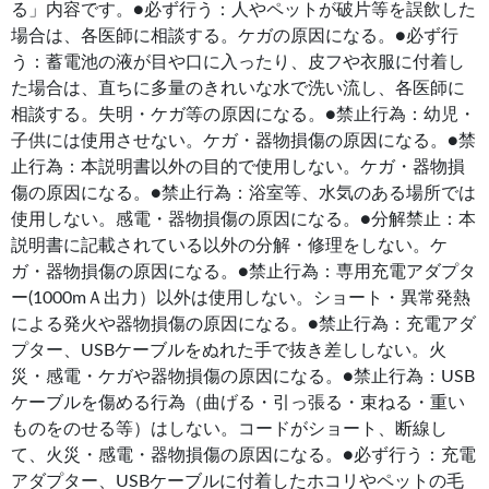
る」内容です。●必ず行う：人やペットが破片等を誤飲した
場合は、各医師に相談する。ケガの原因になる。●必ず行
う：蓄電池の液が目や口に入ったり、皮フや衣服に付着し
た場合は、直ちに多量のきれいな水で洗い流し、各医師に
相談する。失明・ケガ等の原因になる。●禁止行為：幼児・
子供には使用させない。ケガ・器物損傷の原因になる。●禁
止行為：本説明書以外の目的で使用しない。ケガ・器物損
傷の原因になる。●禁止行為：浴室等、水気のある場所では
使用しない。感電・器物損傷の原因になる。●分解禁止：本
説明書に記載されている以外の分解・修理をしない。ケ
ガ・器物損傷の原因になる。●禁止行為：専用充電アダプタ
ー(1000mＡ出力）以外は使用しない。ショート・異常発熱
による発火や器物損傷の原因になる。●禁止行為：充電アダ
プター、USBケーブルをぬれた手で抜き差ししない。火
災・感電・ケガや器物損傷の原因になる。●禁止行為：USB
ケーブルを傷める行為（曲げる・引っ張る・束ねる・重い
ものをのせる等）はしない。コードがショート、断線し
て、火災・感電・器物損傷の原因になる。●必ず行う：充電
アダプター、USBケーブルに付着したホコリやペットの毛