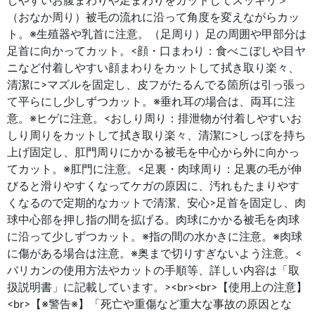
しやすいお腹まわりや足まわりをカットしてスッキリ＞
（おなか周り）被毛の流れに沿って角度を変えながらカッ
ト。※生殖器や乳首に注意。（足周り）足の周囲や甲部分は
足首に向かってカット。<顔・口まわり：食べこぼしや目ヤ
ニなど付着しやすい顔まわりをカットして拭き取り楽々、
清潔に>マズルを固定し、皮フがたるんでる箇所は引っ張っ
て平らにし少しずつカット。※垂れ耳の場合は、両耳に注
意。※ヒゲに注意。<おしり周り：排泄物が付着しやすいお
しり周りをカットして拭き取り楽々、清潔に>しっぽを持ち
上げ固定し、肛門周りにかかる被毛を中心から外に向かっ
てカット。※肛門に注意。<足裏・肉球周り：足裏の毛が伸
びると滑りやすくなってケガの原因に、汚れもたまりやす
くなるので定期的なカットで清潔、安心>足首を固定し、肉
球中心部を押し指の間を拡げる。肉球にかかる被毛を肉球
に沿って少しずつカット。※指の間の水かきに注意。※肉球
に傷がある場合は注意。※奥まで切りすぎないよう注意。<
バリカンの使用方法やカットの手順等、詳しい内容は「取
扱説明書」に記載しています。><br><br>【使用上の注意】
<br>【※警告※】「死亡や重傷など重大な事故の原因とな