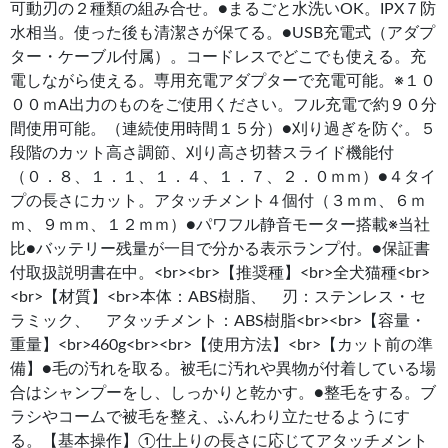
可動刃の２種類の組み合せ。●まるごと水洗いOK。IPX７防
水相当。使った後も清潔さが保てる。●USB充電式（アダプ
ター・ケーブル付属）。コードレスでどこでも使える。充
電しながら使える。専用充電アダプターで充電可能。※１０
００ｍA出力のものをご使用ください。フル充電で約９０分
間使用可能。（連続使用時間１５分）●刈り過ぎを防ぐ。５
段階のカット高さ調節、刈り高さ切替スライド機能付
（０．８、１．１、１．４、１．７、２．０ｍｍ）●４タイ
プの長さにカット。アタッチメント４個付（３ｍｍ、６ｍ
ｍ、９ｍｍ、１２ｍｍ）●パワフル静音モーター搭載※当社
比●バッテリー残量が一目で分かる表示ランプ付。●保証書
付取扱説明書在中。<br><br>【推奨種】<br>全犬猫種<br>
<br>【材質】<br>本体：ABS樹脂、 刃：ステンレス・セ
ラミック、 アタッチメント：ABS樹脂<br><br>【容量・
重量】<br>460g<br><br>【使用方法】<br>【カット前の準
備】●毛の汚れを取る。被毛に汚れや異物が付着している場
合はシャンプーをし、しっかりと乾かす。●整毛をする。ブ
ラシやコームで被毛を整え、ふんわり立たせるようにす
る。【基本操作】①仕上りの長さに応じてアタッチメント