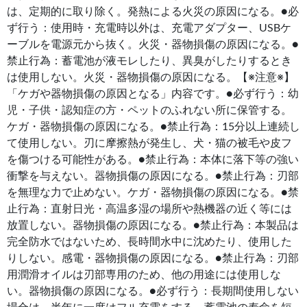
は、定期的に取り除く。発熱による火災の原因になる。●必
ず行う：使用時・充電時以外は、充電アダプター、USBケ
ーブルを電源元から抜く。火災・器物損傷の原因になる。●
禁止行為：蓄電池が液モレしたり、異臭がしたりするとき
は使用しない。火災・器物損傷の原因になる。【※注意※】
「ケガや器物損傷の原因となる」内容です。●必ず行う：幼
児・子供・認知症の方・ペットのふれない所に保管する。
ケガ・器物損傷の原因になる。●禁止行為：15分以上連続し
て使用しない。刃に摩擦熱が発生し、犬・猫の被毛や皮フ
を傷つける可能性がある。●禁止行為：本体に落下等の強い
衝撃を与えない。器物損傷の原因になる。●禁止行為：刃部
を無理な力で止めない。ケガ・器物損傷の原因になる。●禁
止行為：直射日光・高温多湿の場所や熱機器の近く等には
放置しない。器物損傷の原因になる。●禁止行為：本製品は
完全防水ではないため、長時間水中に沈めたり、使用した
りしない。感電・器物損傷の原因になる。●禁止行為：刃部
用潤滑オイルは刃部専用のため、他の用途には使用しな
い。器物損傷の原因になる。●必ず行う：長期間使用しない