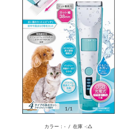
1
/1
カラー：-
/
在庫
-:△