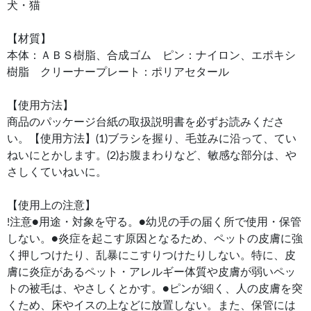
犬・猫
【材質】
本体：ＡＢＳ樹脂、合成ゴム ピン：ナイロン、エポキシ
樹脂 クリーナープレート：ポリアセタール
【使用方法】
商品のパッケージ台紙の取扱説明書を必ずお読みくださ
い。【使用方法】(1)ブラシを握り、毛並みに沿って、てい
ねいにとかします。(2)お腹まわりなど、敏感な部分は、や
さしくていねいに。
【使用上の注意】
!注意●用途・対象を守る。●幼児の手の届く所で使用・保管
しない。●炎症を起こす原因となるため、ペットの皮膚に強
く押しつけたり、乱暴にこすりつけたりしない。特に、皮
膚に炎症があるペット・アレルギー体質や皮膚が弱いペッ
トの被毛は、やさしくとかす。●ピンが細く、人の皮膚を突
くため、床やイスの上などに放置しない。また、保管には