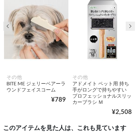
前の画像
次
その他
その他
BITE ME ジェリーベアーラ
アドメイト ペット用 持ち
ウンドフェイスコーム
手がロングで持ちやすい
プロフェッショナルスリッ
¥789
カーブラシ Ｍ
¥2,508
このアイテムを見た人は、これも見ています