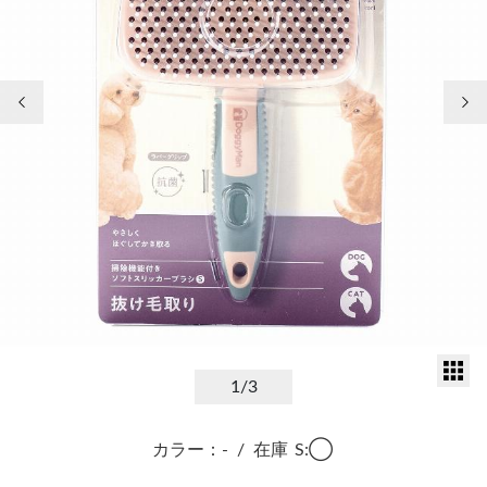
前の画像
次
サ
1
/3
カラー：-
/
在庫
S:◯