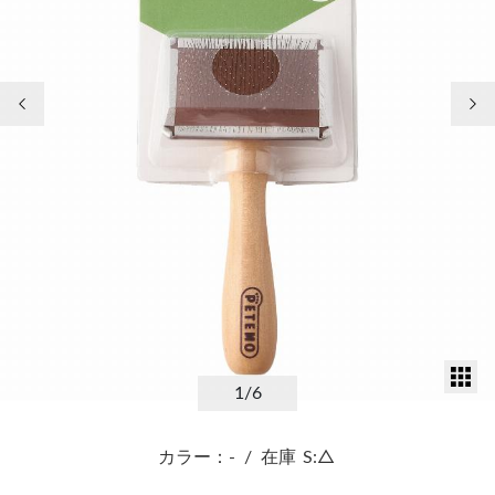
前の画像
次
サ
1
/6
カラー：-
/
在庫
S:△