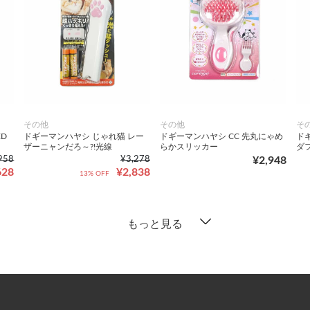
その他
その他
そ
D
ドギーマンハヤシ じゃれ猫 レー
ドギーマンハヤシ CC 先丸にゃめ
ド
ザーニャンだろ～?!光線
らかスリッカー
ダ
958
¥3,278
¥2,948
628
¥2,838
13% OFF
もっと見る