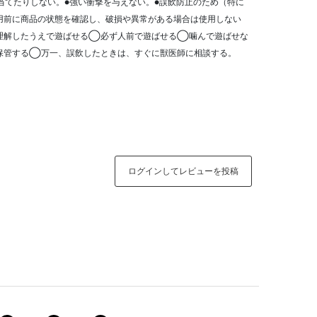
当てたりしない。●強い衝撃を与えない。●誤飲防止のため（特に
用前に商品の状態を確認し、破損や異常がある場合は使用しない
理解したうえで遊ばせる◯必ず人前で遊ばせる◯噛んで遊ばせな
保管する◯万一、誤飲したときは、すぐに獣医師に相談する。
ログインしてレビューを投稿