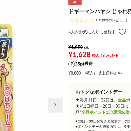
SALE
ドギーマンハヤシ じゃれ猫 
0.0
(0件のレビュー)
4
人がお気に入りに登録中
¥1,958
¥1,628
16%OFF
35pt
獲得
¥8,800（税込）以上送料無料
おトクなポイントデー
★毎月11日・22日は、
全品ポ
次の画像
★第1日曜日・20日・30日
品*
全品ポイント15%還元(6倍)
※20日・30日お客さま感謝デーの
※ポイントデーの施策内容は、変更