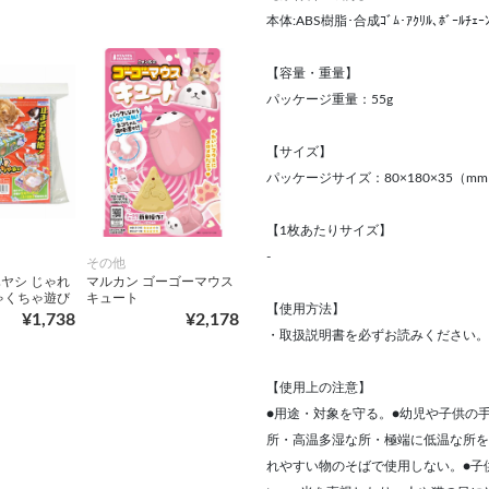
本体:ABS樹脂･合成ｺﾞﾑ･ｱｸﾘﾙ､ﾎﾞｰﾙﾁｪｰ
【容量・重量】
パッケージ重量：55g
【サイズ】
パッケージサイズ：80×180×35（m
【1枚あたりサイズ】
-
その他
ヤシ じゃれ
マルカン ゴーゴーマウス
ゃくちゃ遊び
キュート
【使用方法】
¥1,738
¥2,178
・取扱説明書を必ずお読みください。
【使用上の注意】
●用途・対象を守る。●幼児や子供の
所・高温多湿な所・極端に低温な所を
れやすい物のそばで使用しない。●子