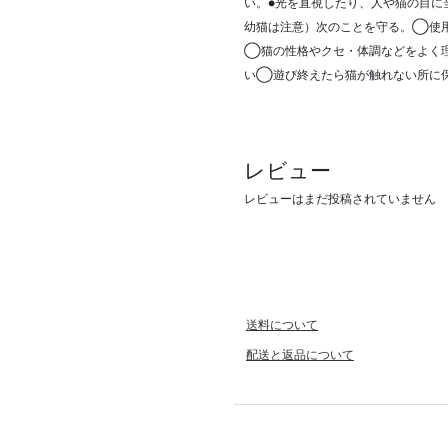
い。●光を直視したり、人や猫の目に
幼猫は注意）次のことを守る。◯使
◯猫の性格やクセ・体調などをよく
い◯遊び終えたら猫が触れない所に
レビュー
レビューはまだ投稿されていません
送料について
配送と返品について