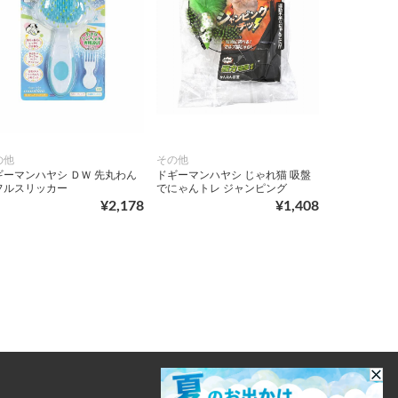
の他
その他
ギーマンハヤシ ＤＷ 先丸わん
ドギーマンハヤシ じゃれ猫 吸盤
フルスリッカー
でにゃんトレ ジャンピング
¥2,178
¥1,408