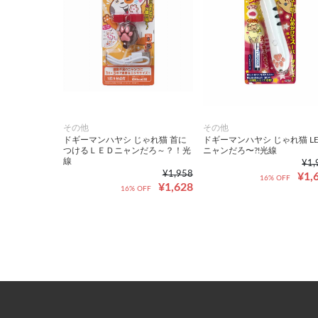
その他
その他
ドギーマンハヤシ じゃれ猫 首に
ドギーマンハヤシ じゃれ猫 LE
つけるＬＥＤニャンだろ～？！光
ニャンだろ〜?!光線
線
¥1,
¥1,958
¥1,
16% OFF
¥1,628
16% OFF