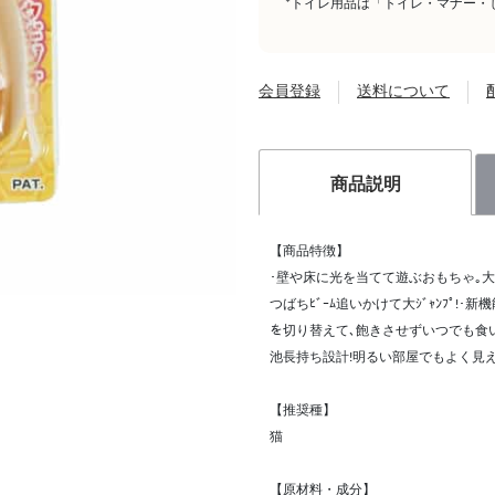
*トイレ用品は「トイレ・マナー・
会員登録
送料について
商品説明
【商品特徴】
･壁や床に光を当てて遊ぶおもちゃ｡大人
つばちﾋﾞｰﾑ追いかけて大ｼﾞｬﾝﾌﾟ!
を切り替えて､飽きさせずいつでも食いつきﾊ
池長持ち設計!明るい部屋でもよく見える赤色
【推奨種】
猫
【原材料・成分】