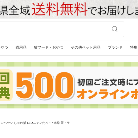
おやつ
猫用品
猫フード・おやつ
その他ペット用品
ブランド
特集
ンハヤシ じゃれ猫 LEDニャンだろ～?!光線 茶トラ