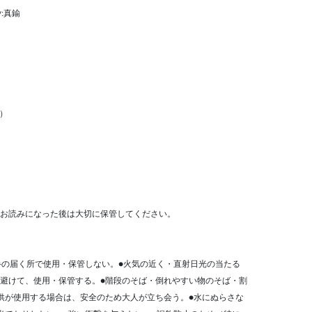
ﾝ:真鍮
m）
お読みになった後は大切に保管してください。
手の届く所で使用・保管しない。●火気の近く・直射日光の当たる
避けて、使用・保管する。●階段のそば・倒れやすい物のそば・割
供が使用する場合は、安全のため大人が立ち会う。●水にぬらさな