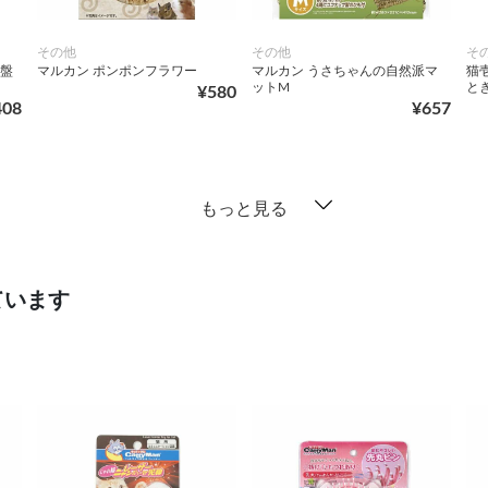
その他
その他
そ
吸盤
マルカン ポンポンフラワー
マルカン うさちゃんの自然派マ
猫
ットM
と
¥580
408
¥657
もっと見る
ています