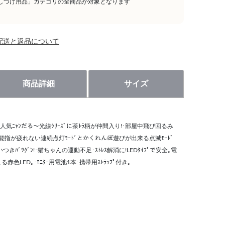
しつけ用品」カテゴリの全商品が対象となります
配送と返品について
商品詳細
サイズ
気ﾆｬﾝだろ〜光線ｼﾘｰｽﾞに茶ﾄﾗ柄が仲間入り!･部屋中飛び回るみ
･新機能指が疲れない連続点灯ﾓｰﾄﾞとかくれんぼ遊びが出来る点滅ﾓｰﾄﾞ
ﾞﾂｸﾞﾝ!･猫ちゃんの運動不足･ｽﾄﾚｽ解消に!LEDﾀｲﾌﾟで安全｡電
LED｡･ﾓﾆﾀｰ用電池1本･携帯用ｽﾄﾗｯﾌﾟ付き｡