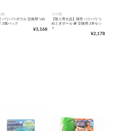
の他
その他
壱 バリバリボウル 交換用つめ
【取り寄せ品】猫壱 バリバリつ
ぎ 2個パック
めとぎポール 麻 交換用 2本セッ
ト
¥3,168
¥2,178