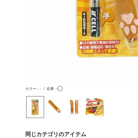
カラー：-
/
在庫
-:◯
同じカテゴリのアイテム