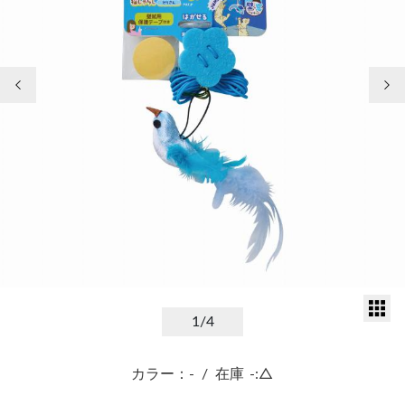
前の画像
次
サ
1
/4
カラー：-
/
在庫
-:△