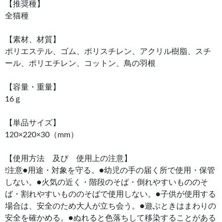
【推奨種】
全猫種
【素材、材質】
ポリエステル、ゴム、ポリスチレン、アクリル樹脂、スチ
ール、ポリエチレン、コットン、鳥の羽根
【容量・重量】
16ｇ
【単品サイズ】
120×220×30（mm）
【使用方法 及び 使用上の注意】
!注意●用途・対象を守る。●幼児の手の届く所で使用・保管
しない。●火気の近く・階段のそば・倒れやすいもののそ
ば・割れやすいもののそばで使用しない。●子供が使用する
場合は、安全のため大人が立ち会う。●遊ぶときはまわりの
安全を確かめる。●ぬれると色落ちして移染することがある