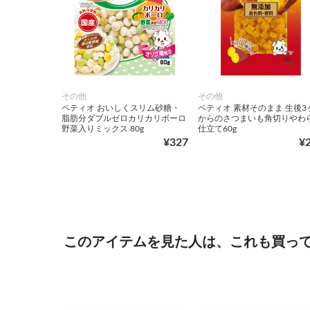
その他
その他
ペティオ おいしくスリム砂糖・
ペティオ 素材そのまま 生後3
脂肪分ダブルゼロカリカリボーロ
からのさつまいも角切りやわ
野菜入りミックス 80g
仕立て60g
¥327
¥
このアイテムを見た人は、これも買っ