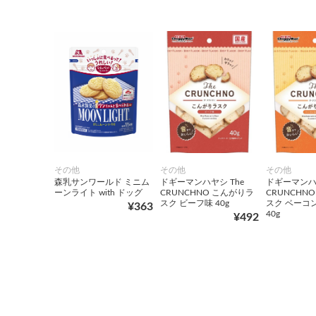
その他
その他
その他
森乳サンワールド ミニム
ドギーマンハヤシ The
ドギーマンハヤ
ーンライト with ドッグ
CRUNCHNO こんがりラ
CRUNCHN
スク ビーフ味 40g
スク ベーコ
¥363
40g
¥492