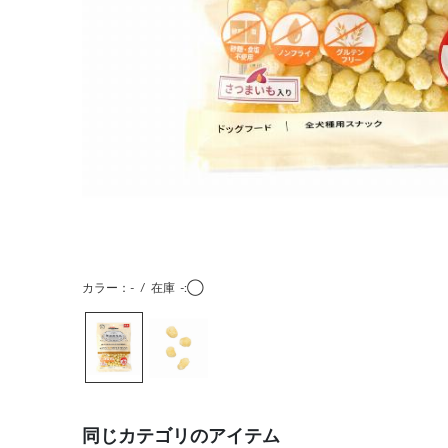
カラー：-
/
在庫
-:◯
同じカテゴリのアイテム