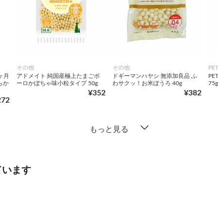
その他
その他
PE
ヶ月
アドメイト 純国産極上たまごボ
ドギーマンハヤシ 無添加良品 ふ
PE
らか
ーロかぼちゃ味小粒タイプ 50g
わサクッ！お米ぼうろ 40g
75g
¥352
¥382
272
もっと見る
ています