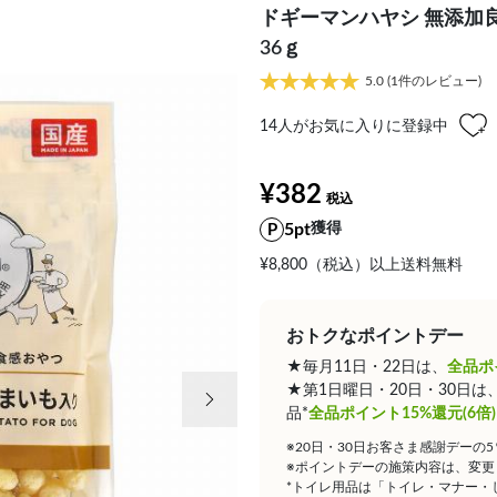
ドギーマンハヤシ 無添加
36ｇ
5.0
(1件のレビュー)
14
人がお気に入りに登録中
¥382
5pt
獲得
¥8,800（税込）以上送料無料
おトクなポイントデー
★毎月11日・22日は、
全品ポ
次の画像
★第1日曜日・20日・30日
品*
全品ポイント15%還元(6倍)
※20日・30日お客さま感謝デーの
※ポイントデーの施策内容は、変更
*トイレ用品は「トイレ・マナー・