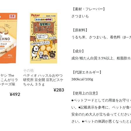
【素材・フレーバー】
さつまいも
【原材料】
うるち米、さつまいも、着色料（β―
【成分】
成分/粗たん白質:3.5%以上、粗脂肪:0.
その他
【代謝エネルギー】
シ The
ペティオ ハッスルおやつ
380kcal/100g
O こんがりラ
研究所 豆全開 豆乳ビスケ
ンチーズ味
ちゃん ３５ｇ
¥283
【使用上の注意】
¥492
●ペットフードとしての用途をお守り
い。●記載表示を参考に、ペットが食
安全のため大人が立ち会ってください
さい。●ペットの体調が悪くなったと