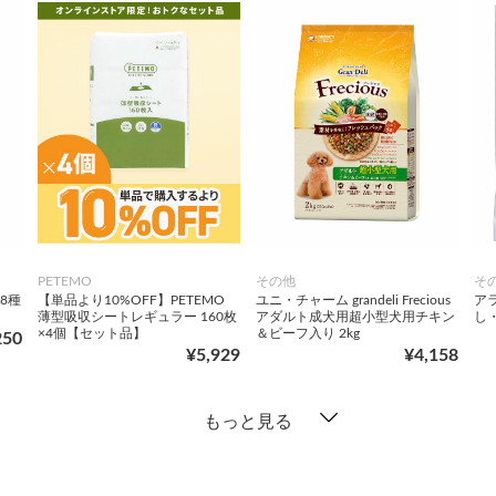
PETEMO
その他
そ
8種
【単品より10%OFF】PETEMO
ユニ・チャーム grandeli Frecious
ア
薄型吸収シートレギュラー 160枚
アダルト成犬用超小型犬用チキン
し・
×4個【セット品】
＆ビーフ入り 2kg
250
¥5,929
¥4,158
もっと見る