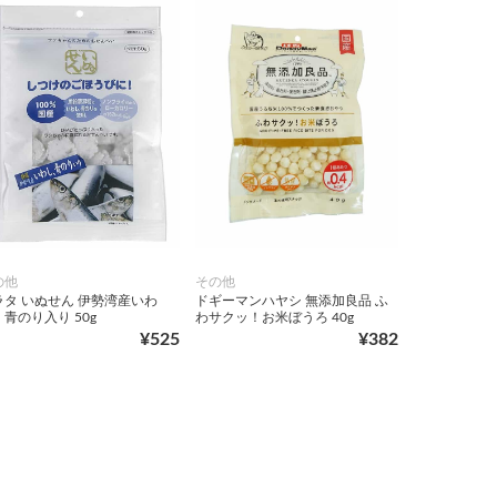
の他
その他
ラタ いぬせん 伊勢湾産いわ
ドギーマンハヤシ 無添加良品 ふ
青のり入り 50g
わサクッ！お米ぼうろ 40g
¥525
¥382