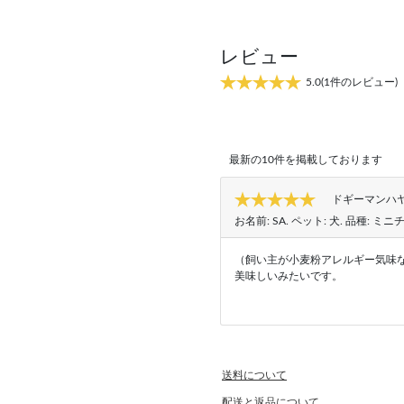
レビュー
5.0
(1件のレビュー)
最新の10件を掲載しております
ドギーマンハヤ
お名前:
SA
. ペット:
犬
. 品種:
ミニ
（飼い主が小麦粉アレルギー気味
美味しいみたいです。
送料について
配送と返品について