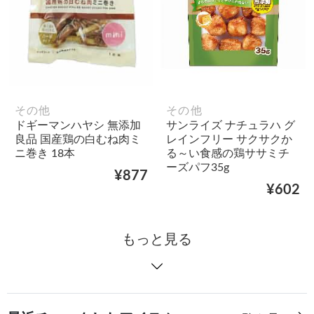
その他
その他
ドギーマンハヤシ 無添加
サンライズ ナチュラハ グ
良品 国産鶏の白むね肉ミ
レインフリー サクサクか
ニ巻き 18本
る～い食感の鶏ササミチ
ーズパフ35g
¥877
¥602
もっと見る