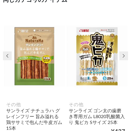
同じカテゴリのアイテム
前の画像
次
その他
その他
サンライズ ナチュラハ グ
サンライズ ゴン太の歯磨
レインフリー 旨み溢れる
き専用ガム L8020乳酸菌入
鶏ササミで包んだ牛皮ガム
り 鬼ピカ Sサイズ 25本
15本