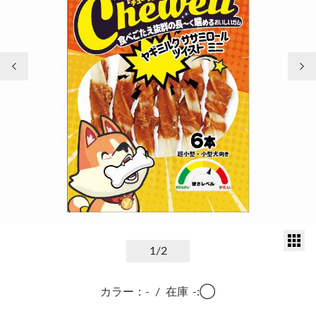
前の画像
次
サ
1
/2
カラー：-
/
在庫
-:◯