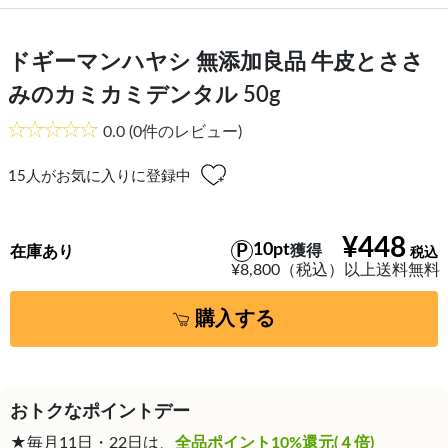
ドギーマンハヤシ 無添加良品 牛皮とささ
みのカミカミデンタル 50g
0.0
(0件のレビュー)
15
人がお気に入りに登録中
¥448
10pt
獲得
在庫あり
¥8,800（税込）以上送料無料
購入する
おトクなポイントデー
★毎月11日・22日は、
全品ポイント10%還元(４倍)