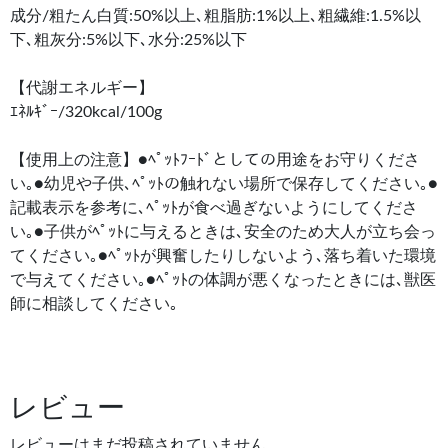
成分/粗たん白質:50%以上､粗脂肪:1%以上､粗繊維:1.5%以
下､粗灰分:5%以下､水分:25%以下
【代謝エネルギー】
ｴﾈﾙｷﾞｰ/320kcal/100g
【使用上の注意】●ﾍﾟｯﾄﾌｰﾄﾞとしての用途をお守りくださ
い｡●幼児や子供､ﾍﾟｯﾄの触れない場所で保存してください｡●
記載表示を参考に､ﾍﾟｯﾄが食べ過ぎないようにしてくださ
い｡●子供がﾍﾟｯﾄに与えるときは､安全のため大人が立ち会っ
てください｡●ﾍﾟｯﾄが興奮したりしないよう､落ち着いた環境
で与えてください｡●ﾍﾟｯﾄの体調が悪くなったときには､獣医
師に相談してください｡
レビュー
レビューはまだ投稿されていません