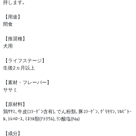
持します｡
【用途】
間食
【推奨種】
犬用
【ライフステージ】
生後2ヵ月以上
【素材・フレーバー】
ササミ
【原材料】
鶏ｻｻﾐ､牛皮(ｺﾗｰｹﾞﾝ含有)､でん粉類､豚ｺﾗｰｹﾞﾝ､ｸﾞﾘｾﾘﾝ､ｿﾙﾋﾞﾄｰ
ﾙ､ﾄﾚﾊﾛｰｽ､ﾐﾈﾗﾙ類(ﾅﾄﾘｳﾑ)､ﾘﾝ酸塩(Na)
【成分】