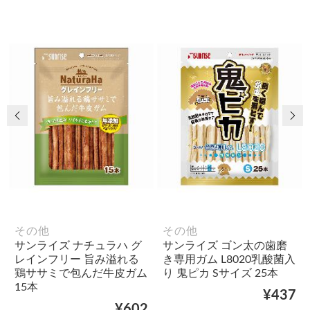
前の画像
次
その他
その他
サンライズ ナチュラハ グ
サンライズ ゴン太の歯磨
レインフリー 旨み溢れる
き専用ガム L8020乳酸菌入
鶏ササミで包んだ牛皮ガム
り 鬼ピカ Sサイズ 25本
15本
¥437
¥602