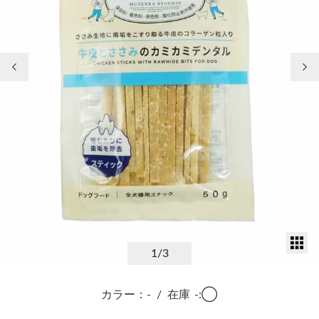
前の画像
次
サ
1
/3
カラー：-
/
在庫
-:◯