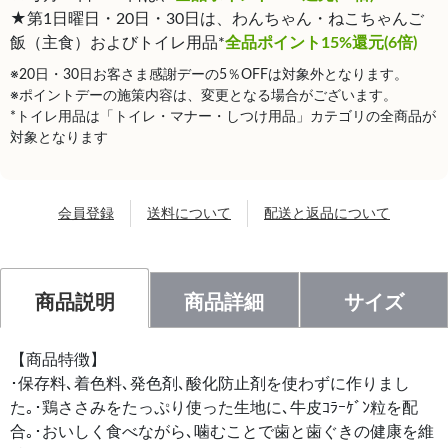
★第1日曜日・20日・30日は、わんちゃん・ねこちゃんご
飯（主食）およびトイレ用品*
全品ポイント15%還元(6倍)
※20日・30日お客さま感謝デーの5％OFFは対象外となります。
※ポイントデーの施策内容は、変更となる場合がございます。
*トイレ用品は「トイレ・マナー・しつけ用品」カテゴリの全商品が
対象となります
会員登録
送料について
配送と返品について
商品説明
商品詳細
サイズ
【商品特徴】
･保存料､着色料､発色剤､酸化防止剤を使わずに作りまし
た｡･鶏ささみをたっぷり使った生地に､牛皮ｺﾗｰｹﾞﾝ粒を配
合｡･おいしく食べながら､噛むことで歯と歯ぐきの健康を維