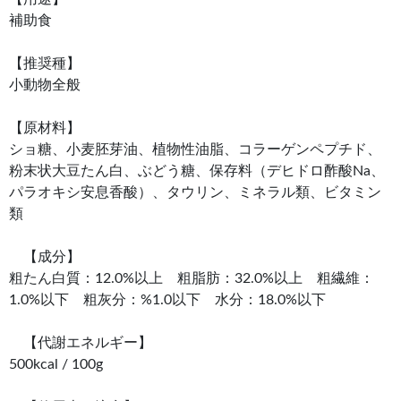
補助食
【推奨種】
小動物全般
【原材料】
ショ糖、小麦胚芽油、植物性油脂、コラーゲンペプチド、
粉末状大豆たん白、ぶどう糖、保存料（デヒドロ酢酸Na、
パラオキシ安息香酸）、タウリン、ミネラル類、ビタミン
類
【成分】
粗たん白質：12.0%以上 粗脂肪：32.0%以上 粗繊維：
1.0%以下 粗灰分：%1.0以下 水分：18.0%以下
【代謝エネルギー】
500kcal / 100g