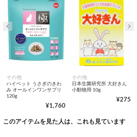
前の画像
次
その他
その他
ハイペット うさぎのきわ
日本生菌研究所 大好きん
み オールインワンサプリ
小動物用 10g
120g
¥275
¥1,760
このアイテムを見た人は、これも見ています