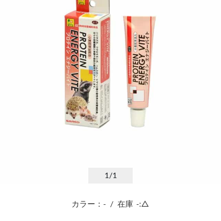
1
/1
カラー：-
/
在庫
-:△