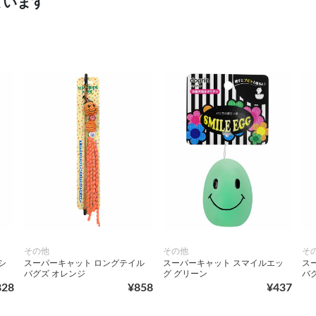
ています
その他
その他
そ
シ
スーパーキャット ロングテイル
スーパーキャット スマイルエッ
ス
バグズ オレンジ
グ グリーン
バ
828
¥858
¥437