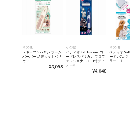
その他
その他
その他
ドギーマンハヤシ ホーム
ペティオ SelfTrimmer コ
ペティオ Self
バーバー 足裏カットバリ
ードレスバリカン プロフ
ードレスバリ
カン
ェッショナル LED付ディ
ラーＩＩ
テール
¥3,058
¥4,048