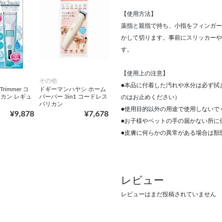
【使用方法】
薬指と親指で持ち、小指をフィンガー
かして切ります。事前にスリッカーや
す。
【使用上の注意】
その他
●本品に付着した汚れや水分は必ず拭
Trimmer コ
ドギーマンハヤシ ホーム
カン レギュ
バーバー 3in1 コードレス
のはお止めください）
バリカン
●使用目的以外の用途で使用しないで
¥9,878
¥7,678
●お子様やペットの手の届かない所に
●皮膚に何らかの異常がある場合は獣
レビュー
レビューはまだ投稿されていません