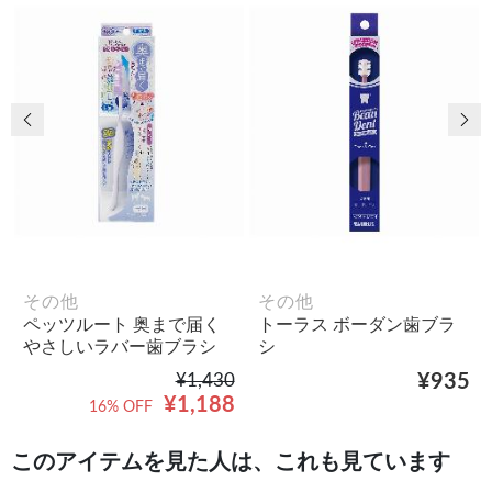
前の画像
次
その他
その他
ペッツルート 奥まで届く
トーラス ボーダン歯ブラ
やさしいラバー歯ブラシ
シ
¥1,430
¥935
¥1,188
16% OFF
このアイテムを見た人は、これも見ています