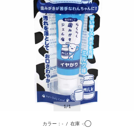
1
/1
カラー：-
/
在庫
-:◯