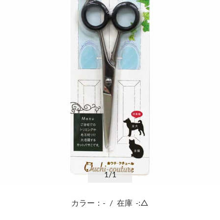
1
/1
カラー：-
/
在庫
-:△