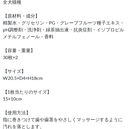
全犬猫種
【原材料・成分】
精製水・グリセリン・PG・グレープフルーツ種子エキス・
pH調整剤・洗浄剤・緑茶抽出液・抗炎症剤・イソプロピル
メチルフェノール・香料
【容量・重量】
30枚×2
【サイズ】
W20.5×D4×H18cm
【1枚当たりのサイズ】
15×10cm
【使用方法】
指に巻きつけて歯や歯茎をやさしくマッサージするように
汚れを落とします。