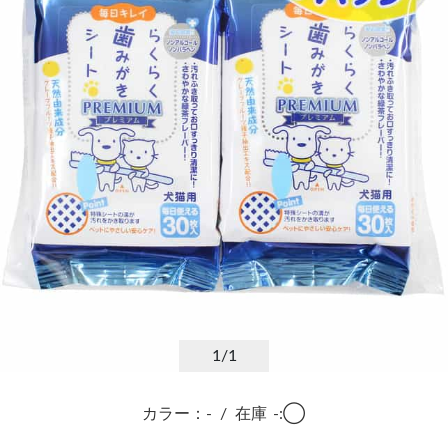
1
/1
カラー：-
/
在庫
-:◯