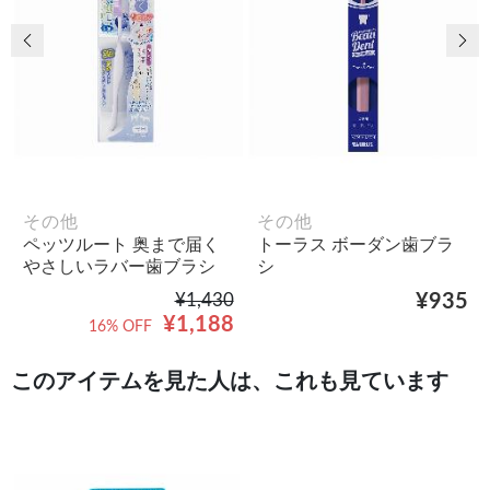
前の画像
次
その他
その他
ペッツルート 奥まで届く
トーラス ボーダン歯ブラ
やさしいラバー歯ブラシ
シ
¥1,430
¥935
¥1,188
16% OFF
このアイテムを見た人は、これも見ています