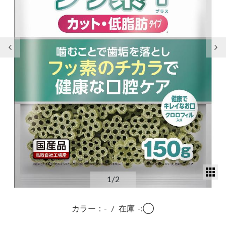
前の画像
次
サ
1
/2
カラー：-
/
在庫
-:◯