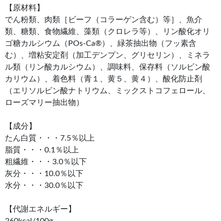
【原材料】
でん粉類、肉類［ビーフ（コラーゲン含む）等］、魚介
類、糖類、食物繊維、藻類（クロレラ等）、リン酸化オリ
ゴ糖カルシウム（POs-Ca®）、緑茶抽出物（フッ素含
む）、増粘安定剤（加工デンプン、グリセリン）、ミネラ
ル類（リン酸カルシウム）、調味料、保存料（ソルビン酸
カリウム）、着色料（青１、黄５、黄４）、酸化防止剤
（エリソルビン酸ナトリウム、ミックストコフェロール、
ローズマリー抽出物）
【成分】
たん白質・・・7.5％以上
脂質・・・0.1％以上
粗繊維・・・3.0％以下
灰分・・・10.0％以下
水分・・・30.0％以下
【代謝エネルギー】