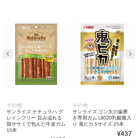
前の画像
次
その他
その他
サンライズ ナチュラハ グ
サンライズ ゴン太の歯磨
レインフリー 旨み溢れる
き専用ガム L8020乳酸菌入
鶏ササミで包んだ牛皮ガム
り 鬼ピカ Sサイズ 25本
15本
¥437