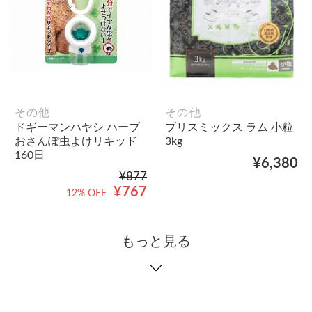
その他
その他
ドギーマンハヤシ ハーブ
ブリスミックス ラム 小粒
おさんぽ虫よけリキッド
3kg
160日
¥6,380
¥877
¥767
12% OFF
もっと見る