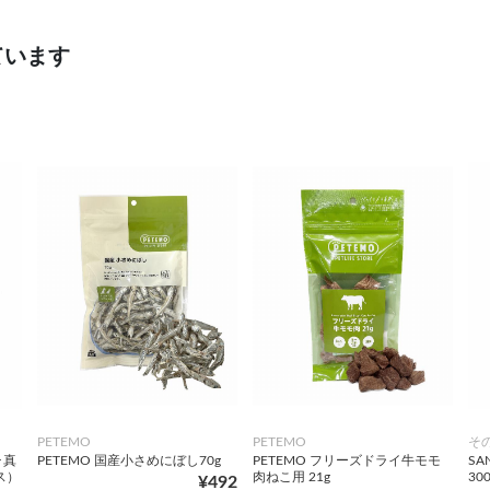
ています
PETEMO
PETEMO
そ
･真
PETEMO 国産小さめにぼし70g
PETEMO フリーズドライ牛モモ
S
ス）
肉ねこ用 21g
300
¥492