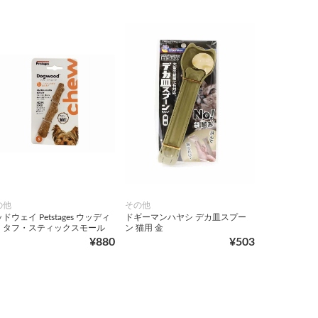
の他
その他
ドウェイ Petstages ウッディ
ドギーマンハヤシ デカ皿スプー
・タフ・スティックスモール
ン 猫用 金
¥880
¥503