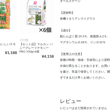
オールステージ
【原材料】
有機イタリアンライグラス
【成分】
粗たんぱく質:19.3％、粗脂肪:6.2％、
その他
マグネシウム:0.18％、リン:0.52％
おいしいチモ
【セット品】マルカン バ
ニーグレードチモシー
PRO 550g×6個
¥1,188
【使用上の注意】
¥4,158
収穫の時期・地域・天候等により原料
分値が異なることがあります。お買い
を避け、常温で保管してください。開
ずできるだけ早くお使いください。
レビュー
レビューはまだ投稿されていません