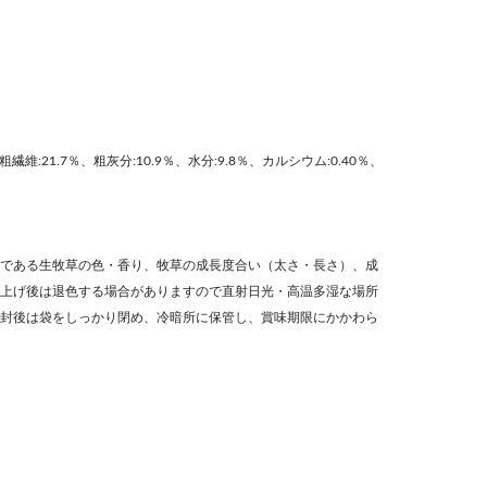
粗繊維:21.7％、粗灰分:10.9％、水分:9.8％、カルシウム:0.40％、
である生牧草の色・香り、牧草の成長度合い（太さ・長さ）、成
上げ後は退色する場合がありますので直射日光・高温多湿な場所
封後は袋をしっかり閉め、冷暗所に保管し、賞味期限にかかわら