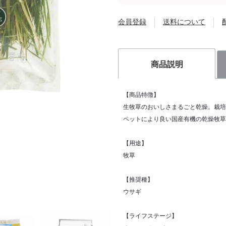
会員登録
送料について
商品説明
【商品特徴】
生牧草のおいしさまるごと乾燥。栽培
ペットにより良い国産有機の乾燥牧草
【用途】
牧草
【推奨種】
ウサギ
【ライフステージ】