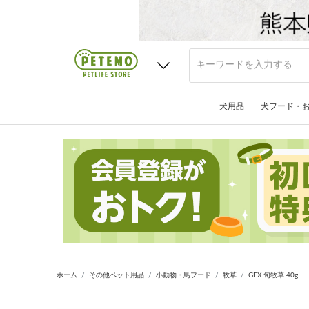
犬用品
犬フード・
ホーム
その他ペット用品
小動物・鳥フード
牧草
GEX 旬牧草 40g