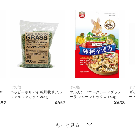
その他
その他
そ
ヤ
ハッピーホリデイ 乾燥牧草アル
マルカン バニーグレードグラノ
ダッ
ファルファカット 300g
ーラ フルーツミックス 180g
ー
492
¥657
¥638
もっと見る