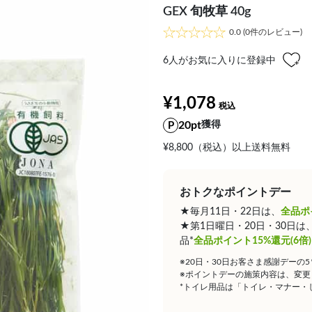
GEX 旬牧草 40g
0.0
(0件のレビュー)
6
人がお気に入りに登録中
¥1,078
20pt
獲得
¥8,800（税込）以上送料無料
おトクなポイントデー
★毎月11日・22日は、
全品ポ
★第1日曜日・20日・30日
品*
全品ポイント15%還元(6倍)
※20日・30日お客さま感謝デーの
※ポイントデーの施策内容は、変更
*トイレ用品は「トイレ・マナー・